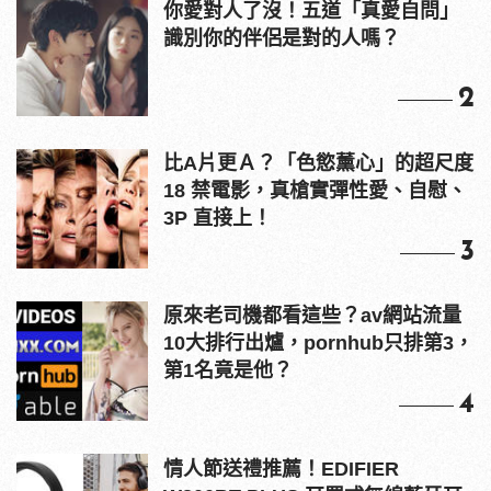
你愛對人了沒！五道「真愛自問」
識別你的伴侶是對的人嗎？
2
比A片更Ａ？「色慾薰心」的超尺度
18 禁電影，真槍實彈性愛、自慰、
3P 直接上！
3
原來老司機都看這些？av網站流量
10大排行出爐，pornhub只排第3，
第1名竟是他？
4
情人節送禮推薦！EDIFIER