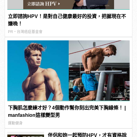
立即諮詢HPV！是對自己健康最好的投資，把握現在不
嫌晚！
PR・台灣癌症基金會
下胸肌怎麼練才好？4個動作幫你刻出完美下胸線條！ |
manfashion這樣變型男
運動健身
伴侶和妳一起預防HPV，才有資格說