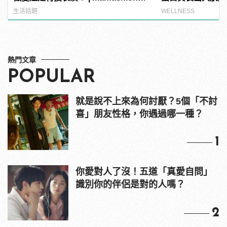
樣變型男
黃金時間？
生活話題
WELLNESS
熱門文章
POPULAR
就是說不上來為何討厭？5個「不討
喜」朋友性格，你遇過哪一種？
1
你愛對人了沒！五道「真愛自問」
識別你的伴侶是對的人嗎？
2