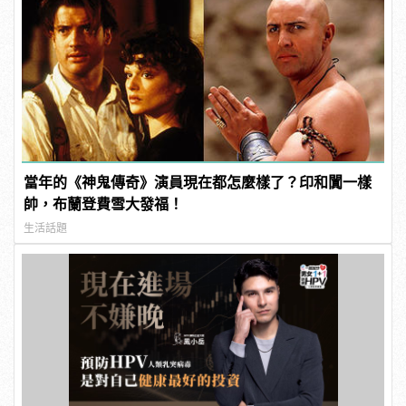
當年的《神鬼傳奇》演員現在都怎麼樣了？印和闐一樣
帥，布蘭登費雪大發福！
生活話題