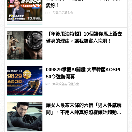
愛妳！
PR・台灣癌症基金會
【年後甩油特輯】10個讓你馬上衝去
健身的理由，還我結實六塊肌！
009829掌握AI關鍵 大華韓國KOSPI
50今強勢開募
PR・大華銀全能行銷方案
讓女人最凍未條的六個「男人性感瞬
間」，不用人帥真好照樣讓她超動
心！