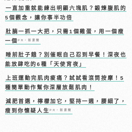
一直加重就能練出明顯六塊肌？鍛煉腹肌的
5個觀念，讓你事半功倍
肚腩一抓一大把，只需1個雞蛋，用一個瘦
一個
PR・新素簡
睡前肚子餓？別催眠自己忍到早餐！深夜也
能放肆吃的6種「天使宵夜」
上班運動完肌肉痠痛？試試看滾筒按摩！5
種簡單動作幫你深層放鬆肌肉！
減肥首選，檸檬加它，堅持一週，腰細了，
瘦到你懷疑人生
PR・新素簡