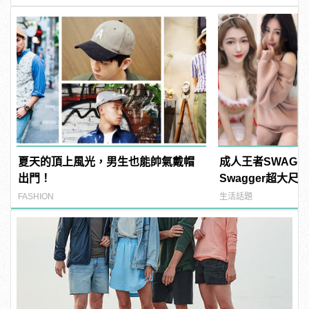
夏天的頂上風光，男生也能帥氣戴帽
成人王者SWAG
出門！
Swagger超大
紅海鮮通通有，親
FASHION
生活話題
結！ | manfash