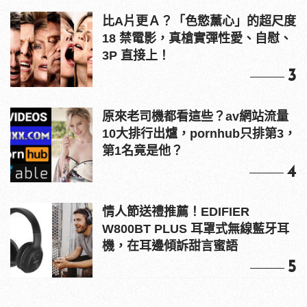
比A片更Ａ？「色慾薰心」的超尺度
18 禁電影，真槍實彈性愛、自慰、
3P 直接上！
3
原來老司機都看這些？av網站流量
10大排行出爐，pornhub只排第3，
第1名竟是他？
4
情人節送禮推薦！EDIFIER
W800BT PLUS 耳罩式無線藍牙耳
機，在耳邊傾訴甜言蜜語
5