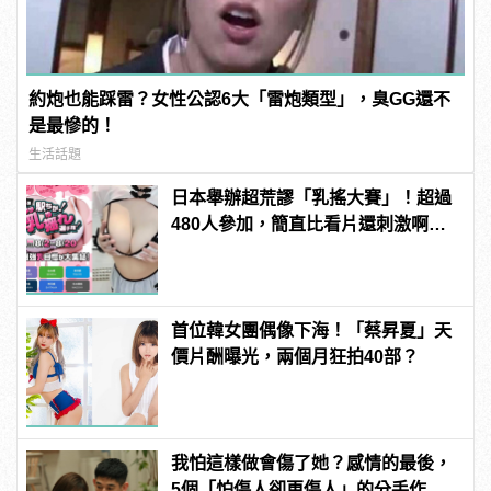
約炮也能踩雷？女性公認6大「雷炮類型」，臭GG還不
是最慘的！
生活話題
日本舉辦超荒謬「乳搖大賽」！超過
480人參加，簡直比看片還刺激啊！ |
manfashion這樣變型男
首位韓女團偶像下海！「蔡昇夏」天
價片酬曝光，兩個月狂拍40部？
我怕這樣做會傷了她？感情的最後，
5個「怕傷人卻更傷人」的分手作為 |