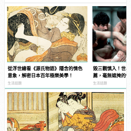
從浮世繪看《源氏物語》隱含的情色
毀三觀慎入！世界
意象，解密日本百年極樂美學！
薦，毫無遮掩的性
噁心到極致！ | ma
生活話題
生活話題
男