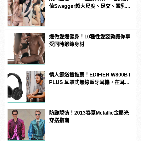
值Swagger超大尺度、足交、雪乳、
粉紅海鮮通通有，親自教你人與人的
連結！ | manfashion這樣變型男
邊做愛邊健身！10種性愛姿勢讓你享
受同時鍛鍊身材
情人節送禮推薦！EDIFIER W800BT
PLUS 耳罩式無線藍牙耳機，在耳邊
傾訴甜言蜜語
防颱靚裝！2013春夏Metallic金屬光
穿搭指南