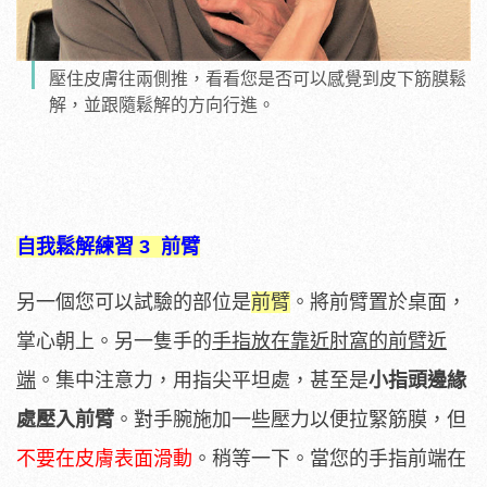
壓住皮膚往兩側推，看看您是否可以感覺到皮下筋膜鬆
解，並跟隨鬆解的方向行進。
自我鬆解練習 3 前臂
另一個您可以試驗的部位是
前臂
。將前臂置於桌面，
掌心朝上。另一隻手的
手指放在靠近肘窩的前臂近
端
。集中注意力，用指尖平坦處，甚至是
小指頭邊緣
處壓入前臂
。對手腕施加一些壓力以便拉緊筋膜，但
不要在皮膚表面滑動
。稍等一下。當您的手指前端在