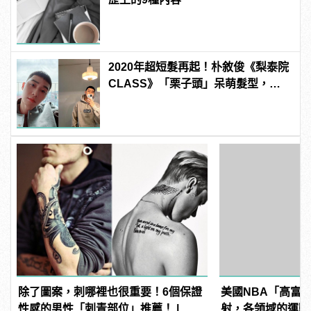
2020年超短髮再起！朴敘俊《梨泰院
CLASS》「栗子頭」呆萌髮型，你
敢挑戰嗎？
除了圖案，刺哪裡也很重要！6個保證
美國NBA「高富帥」
性感的男性「刺青部位」推薦！ |
射，各領域的運動