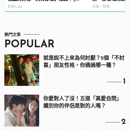
manfashion這樣變型男
型男Care
正妹／型男
熱門文章
POPULAR
就是說不上來為何討厭？5個「不討
喜」朋友性格，你遇過哪一種？
1
你愛對人了沒！五道「真愛自問」
識別你的伴侶是對的人嗎？
2