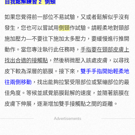
自我鬆解練習 2 側頸
如果您覺得前一部位不易試驗，又或者鬆解似乎沒有
發生，您也可以嘗試用
側頸
作試驗。請輕柔地對頸部
施加壓力—不要往下施加太多壓力，要緩慢進行推開
動作。當您專注執行此任務時，
手指要在頸部皮膚上
找出合適的接觸點
，然後稍微壓入該處皮膚，以尋找
皮下較為深層的筋膜。接下來，
雙手手指開始輕柔地
往兩側移動
，找出能夠拉緊受限部位或緊繃部位的最
佳角度。等候並感覺筋膜鬆解的速度，並隨著筋膜在
皮膚下伸展，逐漸增加雙手接觸點之間的距離。
Advertisements