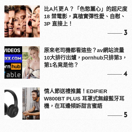
比A片更Ａ？「色慾薰心」的超尺度
18 禁電影，真槍實彈性愛、自慰、
3P 直接上！
3
原來老司機都看這些？av網站流量
10大排行出爐，pornhub只排第3，
第1名竟是他？
4
情人節送禮推薦！EDIFIER
W800BT PLUS 耳罩式無線藍牙耳
機，在耳邊傾訴甜言蜜語
5