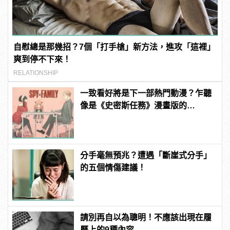
自慰總是那幾招？7個「打手槍」新方法，進攻「這裡」
爽到停不下來！
RELATIONSHIP
一致看好將是下一部熱門動漫？乍聽
像是《史密斯任務》漫畫版的
《SPY×FAMILY 間諜家家酒》
分手毫無預兆？遭遇「斷崖式分手」
的五個情傷建議！
請別再自以為聰明！不應該出現在履
歷上的9種內容