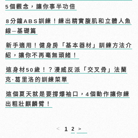
5個觀念，讓你事半功倍
8分鐘ABS訓練！練出精實腹肌和立體人魚
線─基礎篇
新手適用！健身房「基本器材」訓練方法介
紹，讓你不再毫無頭緒！
這身材50歲！？漫威反派「交叉骨」法蘭
克·葛里洛的訓練菜單
這個夏天就是要撐爆袖口，4個動作讓你練
出粗壯麒麟臂！
<
1
2
>