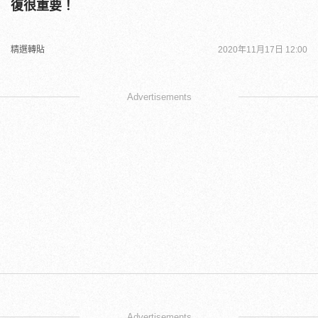
復很重要！
精選轉貼
2020年11月17日 12:00
Advertisements
Advertisements