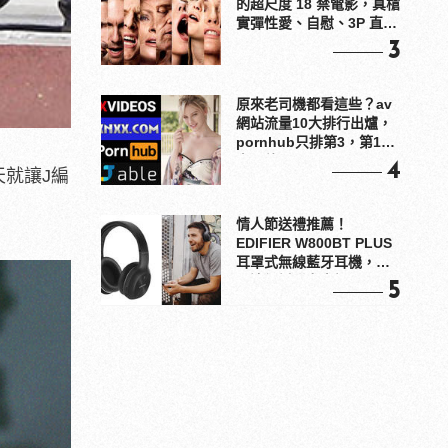
的超尺度 18 禁電影，真槍
實彈性愛、自慰、3P 直接
上！
3
原來老司機都看這些？av
網站流量10大排行出爐，
pornhub只排第3，第1名
竟是他？
4
就讓J編
情人節送禮推薦！
EDIFIER W800BT PLUS
耳罩式無線藍牙耳機，在
耳邊傾訴甜言蜜語
5