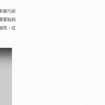
來進行訓
需緊貼斜
鎖死，在