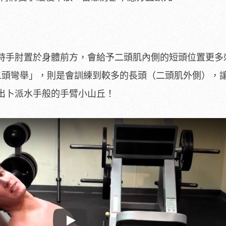
時手肘置於身體前方，會給予二頭肌內側的短頭位置更多
二頭彎舉」，則是會訓練到較多的長頭（二頭肌外側），
出卜派水手般的手臂小山丘！