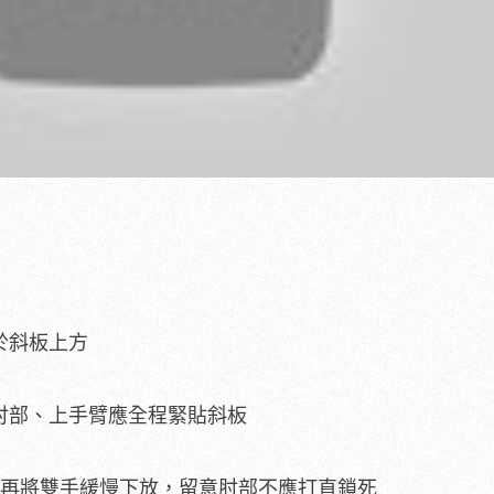
於斜板上方
中肘部、上手臂應全程緊貼斜板
，再將雙手緩慢下放，留意肘部不應打直鎖死