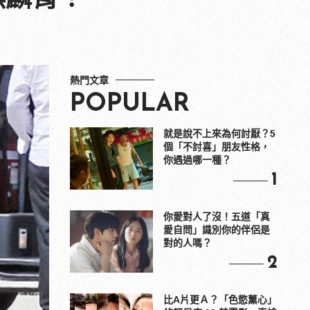
熱門文章
POPULAR
就是說不上來為何討厭？5
個「不討喜」朋友性格，
你遇過哪一種？
1
你愛對人了沒！五道「真
愛自問」識別你的伴侶是
對的人嗎？
2
比A片更Ａ？「色慾薰心」