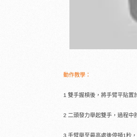
動作教學：
1 雙手握槓後，將手臂平貼置
2 二頭發力舉起雙手，過程
3 手臂舉至最高處後停頓1秒