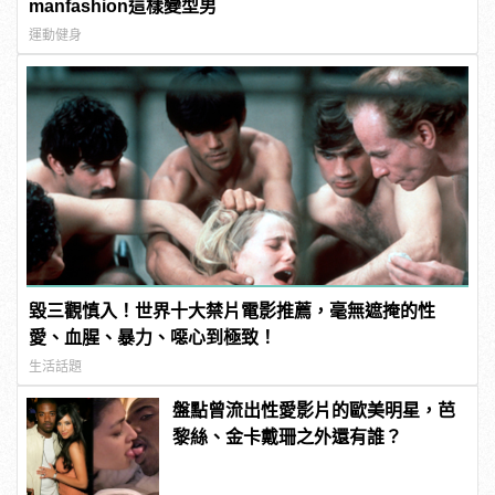
manfashion這樣變型男
運動健身
毀三觀慎入！世界十大禁片電影推薦，毫無遮掩的性
愛、血腥、暴力、噁心到極致！
生活話題
盤點曾流出性愛影片的歐美明星，芭
黎絲、金卡戴珊之外還有誰？