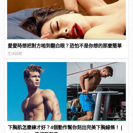
愛愛時想把對方啪到翻白眼？恐怕不是你想的那麼簡單
生活話題
下胸肌怎麼練才好？4個動作幫你刻出完美下胸線條！ |