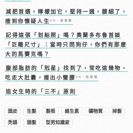
減肥首選，檸檬加它，堅持一週，腰細了，
瘦到你懷疑人生
PR・新素簡
記得這張「划船照」嗎？奧蘭多布魯首談
「巨雕尺寸」：當時只問狗仔，你們有那麼
大的馬賽克嗎？
腹部脂肪的「剋星」找到了，常吃這幾物，
吃走大肚囊，瘦出小蠻腰
PR・新素簡
追女生時的「三不」原則
頭皮
生髮
髮根
維生素
礦物質
掉髮
禿頭
頭髮
型男知識家