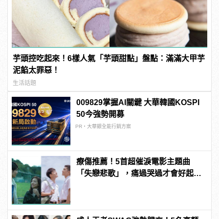
芋頭控吃起來！6樣人氣「芋頭甜點」盤點：滿滿大甲芋
泥餡太罪惡！
生活話題
009829掌握AI關鍵 大華韓國KOSPI
50今強勢開募
PR・大華銀全能行銷方案
療傷推薦！5首超催淚電影主題曲
「失戀悲歌」，痛過哭過才會好起
來！