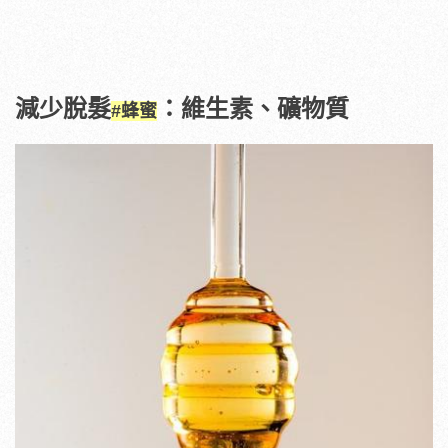
減少脫髮
：維生素、礦物質
#蜂蜜