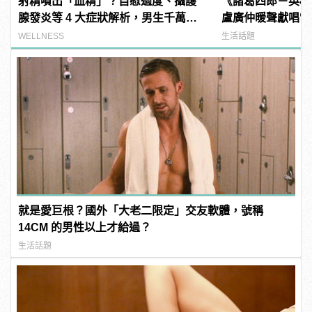
射精噴出「血精」？自慰過度、攝護
《諸葛四郎－英雄
腺發炎等 4 大症狀解析，男生千萬要
盧廣仲暖聲獻唱電
注意！
逼哭眾人 | manf
WELLNESS
生活話題
就是愛巨根？國外「大老二限定」交友軟體，號稱
14CM 的男性以上才給過？
生活話題