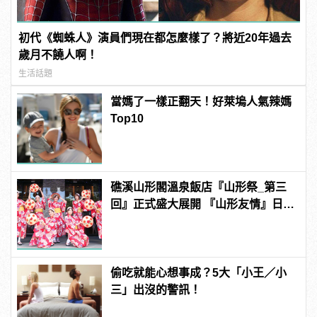
初代《蜘蛛人》演員們現在都怎麼樣了？將近20年過去
歲月不饒人啊！
生活話題
當媽了一樣正翻天！好萊塢人氣辣媽
Top10
礁溪山形閣溫泉飯店『山形祭_第三
回』正式盛大展開 『山形友情』日本
氛圍感爆表！
偷吃就能心想事成？5大「小王／小
三」出沒的警訊！