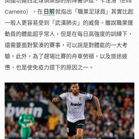
英國切爾西足球俱樂部的前隊醫伊娃．卡涅洛（Eva
Carneiro），在
日前
就指出「職業足球員」其實比起
一般人更容易受到「武漢肺炎」的威脅。雖說職業運
動員的體能超乎常人，但是在每日高強度的訓練下，
還需要面對緊湊的賽事，可以說是對體能的一大考
驗。此外，為了趕場比賽的舟車勞頓，以及旅途疲
憊，也是使免疫力提下的原因之一。