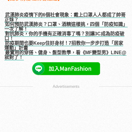
武漢肺炎疫情下的6個社會現象：戴上口罩人人都成了帥哥
正妹？
如何預防武漢肺炎？口罩、酒精這樣挑，四個「防疫知識」
一次了解！
對抗肺炎，你的手機有正確消毒了嗎？別讓3C成為防疫破
口！
防疫期間也要Keep住好身材！7招教你一步步打造「居家
運動」計畫
最實用的穿搭、健身、髮型教學，看《MF變型男》LINE@
就對了！
Advertisements