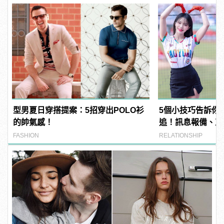
型男夏日穿搭提案：5招穿出POLO衫
5個小技巧告訴你
的帥氣感！
追！訊息報備、直
FASHION
RELATIONSHIP