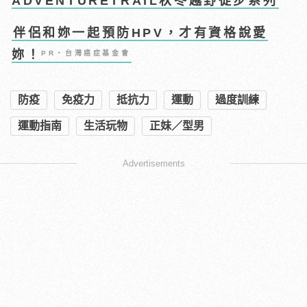
ADVENTURETRAIL秋冬越野徒步系列
伴侶和妳一起預防HPV，才有資格說愛
妳！
PR・台灣癌症基金會
防疫
免疫力
抵抗力
運動
過度訓練
運動指南
生活玩物
正妹／型男
Advertisements