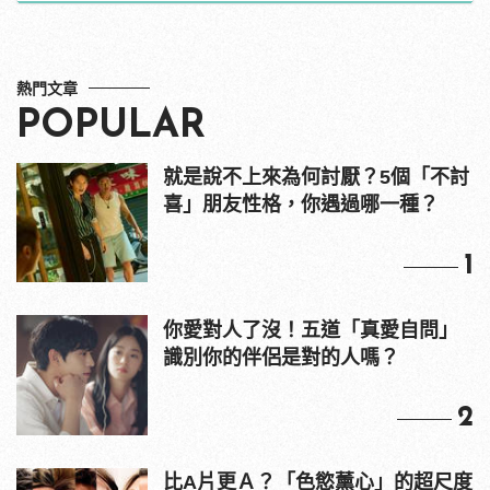
熱門文章
POPULAR
就是說不上來為何討厭？5個「不討
喜」朋友性格，你遇過哪一種？
1
你愛對人了沒！五道「真愛自問」
識別你的伴侶是對的人嗎？
2
比A片更Ａ？「色慾薰心」的超尺度