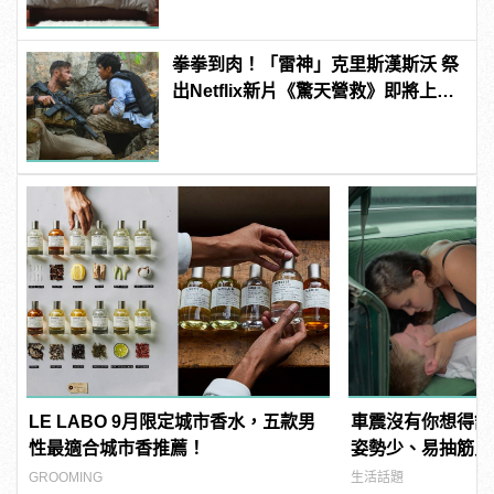
拳拳到肉！「雷神」克里斯漢斯沃 祭
出Netflix新片《驚天營救》即將上
線！
LE LABO 9月限定城市香水，五款男
車震沒有你想得舒
性最適合城市香推薦！
姿勢少、易抽筋只是
GROOMING
生活話題