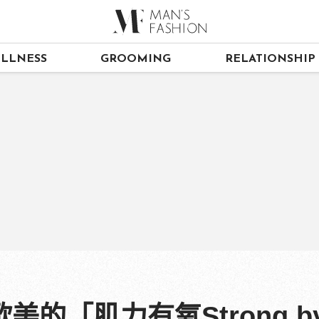
LLNESS
GROOMING
RELATIONSHIP
的「肌力有氧Strong by