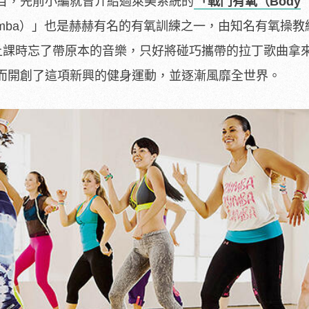
目，先前小編就曾介紹過萊美系統的
「戰鬥有氧（Body
mba）」也是赫赫有名的有氧訓練之一，由知名有氧操教練Al
他上課時忘了帶原本的音樂，只好將碰巧攜帶的拉丁歌曲拿
而開創了這項新興的健身運動，並逐漸風靡全世界。