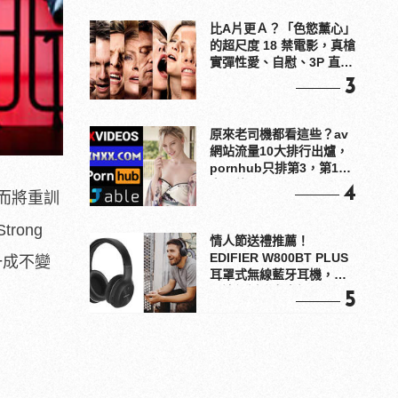
比A片更Ａ？「色慾薰心」
的超尺度 18 禁電影，真槍
實彈性愛、自慰、3P 直接
上！
3
原來老司機都看這些？av
網站流量10大排行出爐，
pornhub只排第3，第1名
竟是他？
4
而將重訓
ong
情人節送禮推薦！
EDIFIER W800BT PLUS
一成不變
耳罩式無線藍牙耳機，在
耳邊傾訴甜言蜜語
5