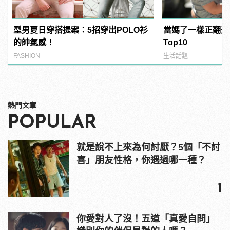
型男夏日穿搭提案：5招穿出POLO衫
當媽了一樣正翻天
的帥氣感！
Top10
FASHION
生活話題
熱門文章
POPULAR
就是說不上來為何討厭？5個「不討
喜」朋友性格，你遇過哪一種？
1
你愛對人了沒！五道「真愛自問」