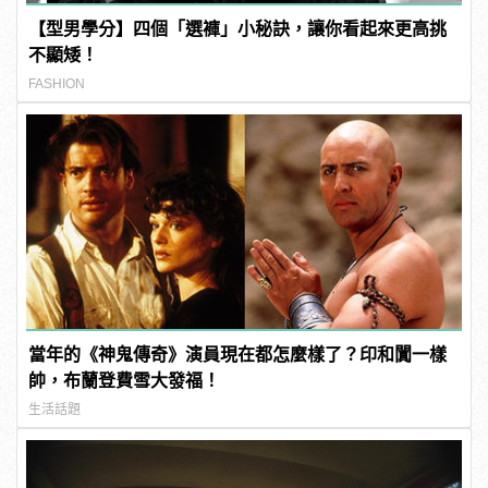
【型男學分】四個「選褲」小秘訣，讓你看起來更高挑
不顯矮！
FASHION
當年的《神鬼傳奇》演員現在都怎麼樣了？印和闐一樣
帥，布蘭登費雪大發福！
生活話題