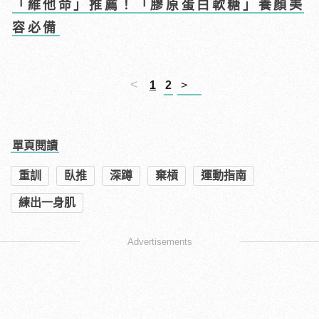
「維他命」推薦！「膠原蛋白軟糖」養顏美
容必備
<
1
2
>
單頁閱讀
重訓
臥推
深蹲
棄槓
運動指南
練出一身肌
Advertisements