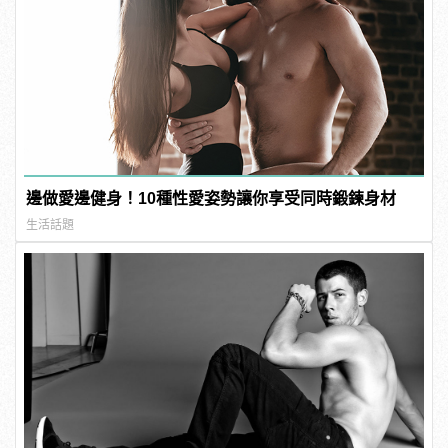
邊做愛邊健身！10種性愛姿勢讓你享受同時鍛鍊身材
生活話題