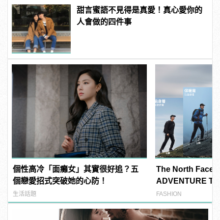
甜言蜜語不見得是真愛！真心愛你的
人會做的四件事
個性高冷「面癱女」其實很好追？五
The North Fac
個戀愛招式突破她的心防！
ADVENTURE T
系列
生活話題
FASHION