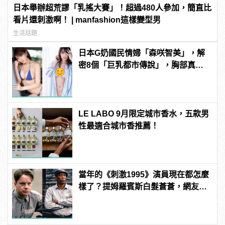
日本舉辦超荒謬「乳搖大賽」！超過480人參加，簡直比
看片還刺激啊！ | manfashion這樣變型男
生活話題
日本G奶國民情婦「森咲智美」，解
密8個「巨乳都市傳說」，胸部真能
當手機架自拍？ | manfashion這樣變
型男
LE LABO 9月限定城市香水，五款男
性最適合城市香推薦！
當年的《刺激1995》演員現在都怎麼
樣了？提姆羅賓斯白髮蒼蒼，網友
驚：快認不出來！