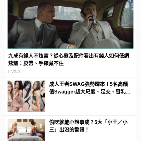
九成有錢人不炫富？從心態及配件看出有錢人如何低調
炫耀：皮帶、手錶藏不住
LIVING
成人王者SWAG強勢歸來！5名高顏
值Swagger超大尺度、足交、雪乳、
粉紅海鮮通通有，親自教你人與人的
連結！ | manfashion這樣變型男
偷吃就能心想事成？5大「小王／小
三」出沒的警訊！