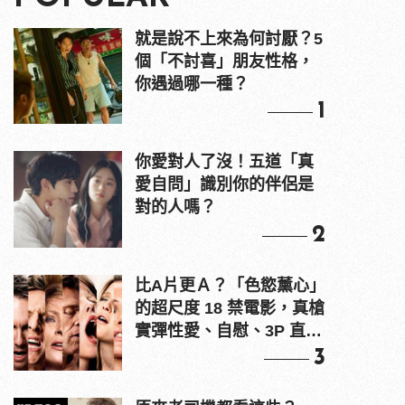
就是說不上來為何討厭？5
個「不討喜」朋友性格，
你遇過哪一種？
1
你愛對人了沒！五道「真
愛自問」識別你的伴侶是
對的人嗎？
2
比A片更Ａ？「色慾薰心」
的超尺度 18 禁電影，真槍
實彈性愛、自慰、3P 直接
上！
3