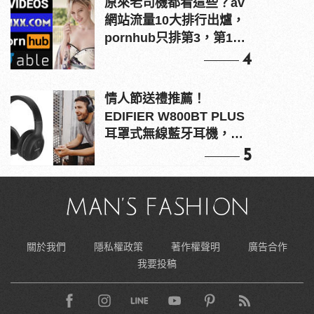
原來老司機都看這些？av
網站流量10大排行出爐，
pornhub只排第3，第1名
竟是他？
4
情人節送禮推薦！
EDIFIER W800BT PLUS
耳罩式無線藍牙耳機，在
耳邊傾訴甜言蜜語
5
關於我們
隱私權政策
著作權聲明
廣告合作
我要投稿