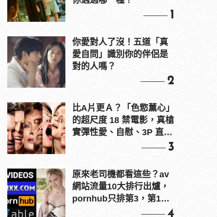
你遇過哪一種？
1
你愛對人了沒！五道「真
愛自問」識別你的伴侶是
對的人嗎？
2
比A片更Ａ？「色慾薰心」
的超尺度 18 禁電影，真槍
實彈性愛、自慰、3P 直接
上！
3
原來老司機都看這些？av
網站流量10大排行出爐，
pornhub只排第3，第1名
竟是他？
4