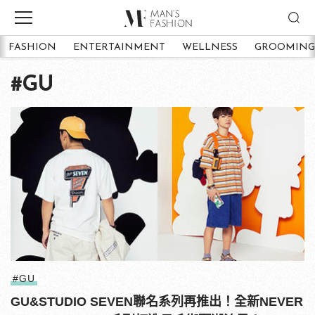
FASHION
ENTERTAINMENT
WELLNESS
GROOMING
#GU
#GU
GU&STUDIO SEVEN聯名系列再推出！全新NEVER