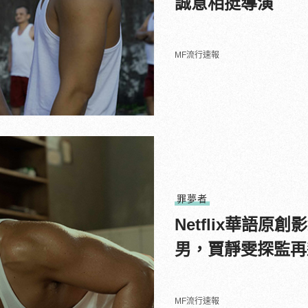
誠意相挺導演
MF流行速報
罪夢者
Netflix華語
男，賈靜雯探監再
MF流行速報