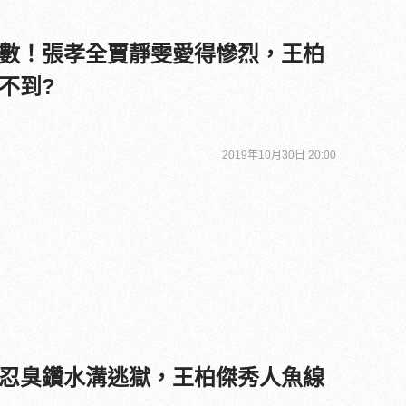
數！張孝全賈靜雯愛得慘烈，王柏
不到?
2019年10月30日 20:00
忍臭鑽水溝逃獄，王柏傑秀人魚線