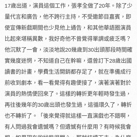
17歲出道，演員這個工作，張孝全做了20年。除了少
量代言和廣告，他不跨行主持，不受邀節目嘉賓，即
使宣傳新戲期間也少見他上通告，和其他華語圈演員
比起來堪稱異數，我好奇他不曾覺得單調或疲乏嗎？
他沉默了一會，淡淡地說20幾歲到30出頭那段時間確
實幾度迷惘，不知道自己在幹嘛，還曾訂下28歲出國
讀書的計畫，學費生活開銷都存足了，就在準備成行
前收到劇本，看一看覺得有趣便接了，演著演著對於
演員的熱情便回來了。這樣的轉折更年輕時發生過，
再往後幾年的30歲出頭也發生過，這循環久了，轉折
也不轉折了。「後來覺得就這樣一直演戲也不錯啊，
有人問過我會遺憾嗎？但遺憾有什麼用？有時候我會