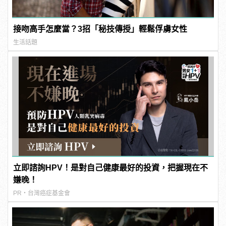
接吻高手怎麼當？3招「秘技傳授」輕鬆俘虜女性
生活話題
立即諮詢HPV！是對自己健康最好的投資，把握現在不
嫌晚！
PR・台灣癌症基金會