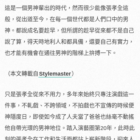
這是一個男神輩出的時代，然而很少能像張孝全這
般，從出道至今，在每一個世代都是人們口中的男
神。都說成名要趁早，但所謂的趁早從來都不是自己
說了算，得天時地利人和都具備，還要自己有實力，
也才能有機會在通往男神的階梯上拚搏一下。
（本文轉載自
Stylemaster
）
只是張孝全從來不用力，多年來始終只專注演戲這一
件事，不軋戲、不跨領域，不拍戲也不宣傳的時候便
神隱度日，即使如今成了人夫當了爸爸也絲毫不動搖
他自帶光環的男神地位。踏入演藝圈第20年，此時此
刻的張孝全在工作和生活面都站上嶄新階段，迎來人