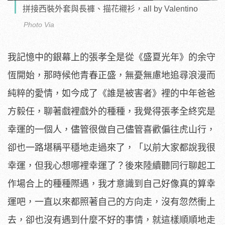
拼接西裝外套與長褲、描花襯衫，all by Valentino
Photo Via
我記憶中的銀幕上的張孝全是從《盛夏光年》的余守
恆開始，那時候他青春正盛，無憂無慮地追尋浪漫而
純粹的愛情，如今成了《誰是被害者》裡的中年爸爸
方毅任，聊著戲裡戲外的種種，我覺得張孝全終究是
幸運的一個人，儘管很做自己儘管喜歡偏往虎山行，
卻也一路堪稱平穩地走過來了，「以前大家都說我很
幸運，但我心想哪裡幸運了？後來陸續聽同行聊起工
作場合上的種種際遇，我才意識到自己好像真的算幸
運吧，一直以來都照著自己的方向走，沒有忽然衝上
去，卻也沒有遇到什麼不好的事情，就這樣順順地走