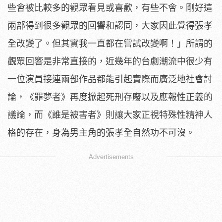
些會被比較多的觀眾看見或喜歡，有些不會。剛好這
兩部得到很多觀眾的回響和認同，大家因此覺得張孝
全改變了。但其實我一直都在嘗試改變啊！」所謂的
觀眾回響是非常直接的，近幾年的台劇潮流中很少有
一位演員接連兩部作品都能引起實際而廣泛地社會討
論，《罪夢者》再度掀起死刑存廢以及應報性正義的
議論，而《誰是被害者》則讓大家正視特殊性精神人
格的存在，身為男主角的張孝全自然功不可沒。
Advertisements