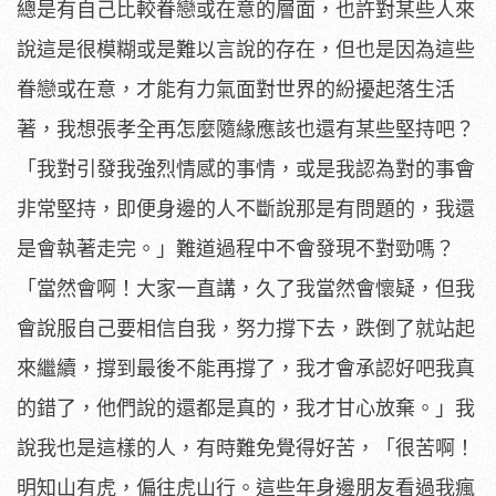
總是有自己比較眷戀或在意的層面，也許對某些人來
說這是很模糊或是難以言說的存在，但也是因為這些
眷戀或在意，才能有力氣面對世界的紛擾起落生活
著，我想張孝全再怎麼隨緣應該也還有某些堅持吧？
「我對引發我強烈情感的事情，或是我認為對的事會
非常堅持，即便身邊的人不斷說那是有問題的，我還
是會執著走完。」難道過程中不會發現不對勁嗎？
「當然會啊！大家一直講，久了我當然會懷疑，但我
會說服自己要相信自我，努力撐下去，跌倒了就站起
來繼續，撐到最後不能再撐了，我才會承認好吧我真
的錯了，他們說的還都是真的，我才甘心放棄。」我
說我也是這樣的人，有時難免覺得好苦，「很苦啊！
明知山有虎，偏往虎山行。這些年身邊朋友看過我瘋