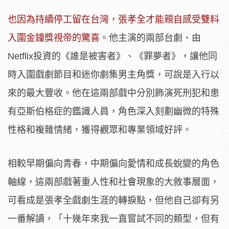
也因為持續停工留在台灣，張孝全才能親自感受雙料
入圍金鐘獎視帝的驚喜。
他主演的兩部台劇、由
Netflix投資的《誰是被害者》、《罪夢者》，讓他同
時入圍戲劇節目和迷你劇集男主角獎，可說是入行以
來的最大豐收。他在這兩部戲中分別飾演死刑犯和患
有亞斯伯格症的鑑識人員，角色深入刻劃幽微的特殊
性格和複雜情緒，獲得觀眾和專業領域好評。
相較早期偏向青春，中期偏向愛情和成長蛻變的角色
軸線，這兩部戲著重人性和社會現象的大敘事層面，
可看成是張孝全戲劇生涯的轉捩點，但他自己卻有另
一番解讀，「十幾年來我一直嘗試不同的類型，但有