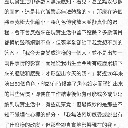
歷現實生活中多數人無法感知、看見，甚至難以想像
的面向，這是其它職業都無法體驗的。」那麼在這個
將真我極大化縮小，將角色他我放大並擬真化的過
程，會不會反過來在現實生活中留下殘餘？多數演員
都慣於聲稱絕對不會，但張孝全卻給了我意想不到的
答案，「我今天會變成這樣的一個人，並不是出於一
兩件事情的影響，而是從我出生至今所有經歷累積下
來的體驗和感受，才形塑出今天的我。」將近20年來
演出50個角色，他說有時候為了角色設定而塑造出來
的某些習慣，即使在工作結束後仍有可能或多或少延
續到現實生活中，有些能察覺，但最微妙的是那些不
知不覺埋在心裡的部分，「我無法確切感受或說出有
了什麼樣的改變，但那些卻真實地影響現在的我。」