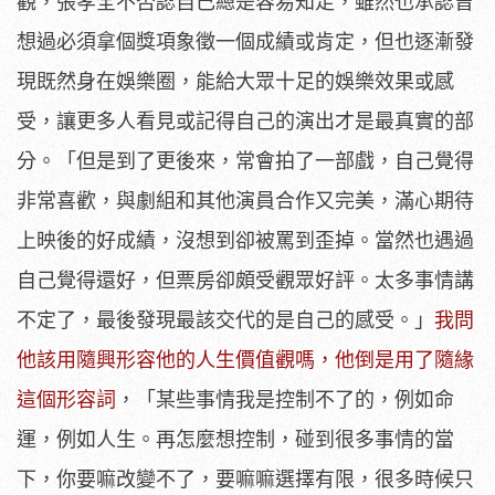
觀，張孝全不否認自己總是容易知足，雖然也承認曾
想過必須拿個獎項象徵一個成績或肯定，但也逐漸發
現既然身在娛樂圈，能給大眾十足的娛樂效果或感
受，讓更多人看見或記得自己的演出才是最真實的部
分。「但是到了更後來，常會拍了一部戲，自己覺得
非常喜歡，與劇組和其他演員合作又完美，滿心期待
上映後的好成績，沒想到卻被罵到歪掉。當然也遇過
自己覺得還好，但票房卻頗受觀眾好評。太多事情講
不定了，最後發現最該交代的是自己的感受。」
我問
他該用隨興形容他的人生價值觀嗎，他倒是用了隨緣
這個形容詞
，「某些事情我是控制不了的，例如命
運，例如人生。再怎麼想控制，碰到很多事情的當
下，你要嘛改變不了，要嘛嘛選擇有限，很多時候只