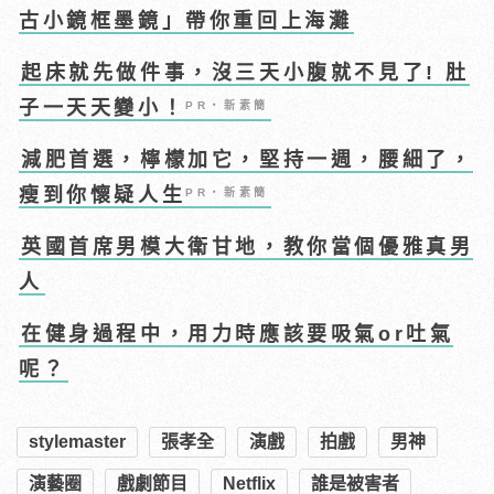
古小鏡框墨鏡」帶你重回上海灘
起床就先做件事，沒三天小腹就不見了! 肚
子一天天變小！
PR・新素簡
減肥首選，檸檬加它，堅持一週，腰細了，
瘦到你懷疑人生
PR・新素簡
英國首席男模大衛甘地，教你當個優雅真男
人
在健身過程中，用力時應該要吸氣or吐氣
呢？
stylemaster
張孝全
演戲
拍戲
男神
演藝圈
戲劇節目
Netflix
誰是被害者