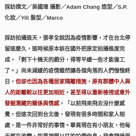
採訪撰文／吳國瑋 攝影／Adam Chang 造型／S.P.
化妝／Yili 髮型／Marco
採訪拍攝這天，張孝全說因為疫情影響，才在台北停
留這麼久，這時候原本該在國外把原定拍攝進度完
成，「剩下十幾天的戲分，得等平緩一些才能復工
了。」尚未減緩的疫情雖然讓各個角落的人們惶惶終
日，
但卻也因為各種居家隔離措施，原有群體中人與
人的距離較以往更加相近，甚至得以重新檢視或意外
發掘潛藏的關係與情感
，「以前飛來飛去沒什麼感
覺，但這次回到台北後，發現有很多時間和家人相
處，是一件非常好的事情。畢竟現在有小朋友，他每