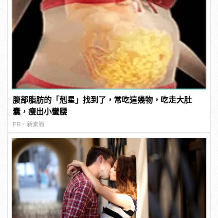
腹部脂肪的「剋星」找到了，常吃這幾物，吃走大肚
囊，瘦出小蠻腰
PR・新素簡