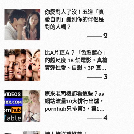
你愛對人了沒！五道「真
愛自問」識別你的伴侶是
對的人嗎？
2
比A片更Ａ？「色慾薰心」
的超尺度 18 禁電影，真槍
實彈性愛、自慰、3P 直接
上！
3
原來老司機都看這些？av
網站流量10大排行出爐，
pornhub只排第3，第1名
竟是他？
4