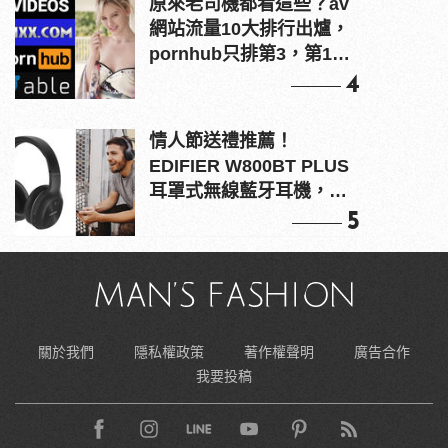
原來老司機都看這些？av
網站流量10大排行出爐，
pornhub只排第3，第1名
竟是他？
4
情人節送禮推薦！
EDIFIER W800BT PLUS
耳罩式無線藍牙耳機，在
耳邊傾訴甜言蜜語
5
關於我們
隱私權政策
著作權聲明
廣告合作
我要投稿