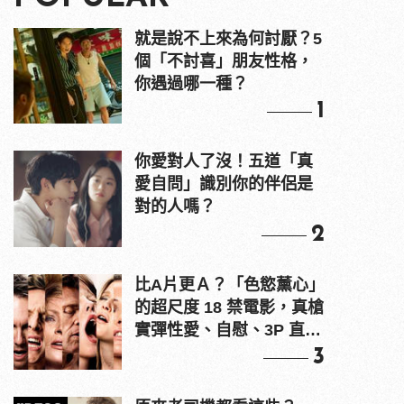
就是說不上來為何討厭？5
個「不討喜」朋友性格，
你遇過哪一種？
1
你愛對人了沒！五道「真
愛自問」識別你的伴侶是
對的人嗎？
2
比A片更Ａ？「色慾薰心」
的超尺度 18 禁電影，真槍
實彈性愛、自慰、3P 直接
上！
3