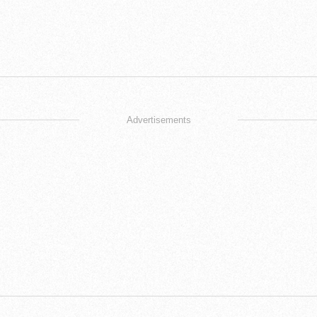
Advertisements