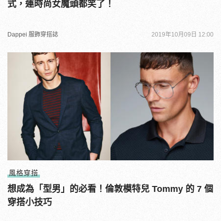
式，連時尚女魔頭都笑了！
Dappei 服飾穿搭誌
2019年10月09日 12:00
風格穿搭
想成為「型男」的必看！倫敦模特兒 Tommy 的 7 個
穿搭小技巧