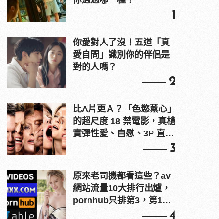
你遇過哪一種？
1
你愛對人了沒！五道「真
愛自問」識別你的伴侶是
對的人嗎？
2
比A片更Ａ？「色慾薰心」
的超尺度 18 禁電影，真槍
實彈性愛、自慰、3P 直接
上！
3
原來老司機都看這些？av
網站流量10大排行出爐，
pornhub只排第3，第1名
竟是他？
4