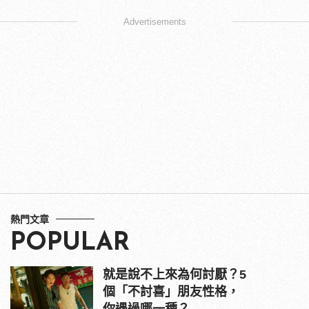
Advertisements
熱門文章
POPULAR
就是說不上來為何討厭？5
個「不討喜」朋友性格，