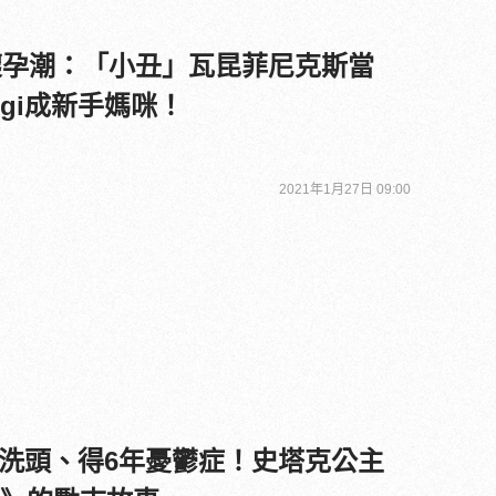
塢懷孕潮：「小丑」瓦昆菲尼克斯當
gi成新手媽咪！
2021年1月27日 09:00
洗頭、得6年憂鬱症！史塔克公主