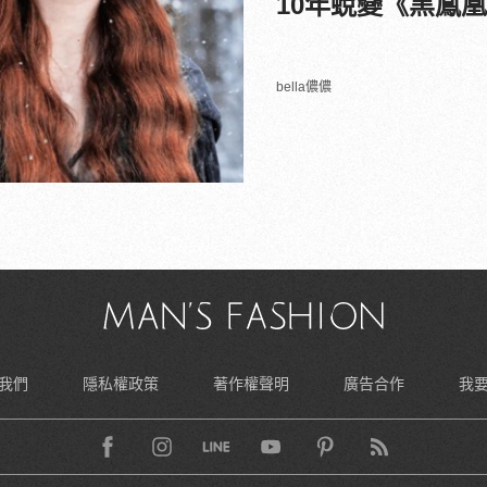
10年蛻變《黑鳳
bella儂儂
我們
隱私權政策
著作權聲明
廣告合作
我