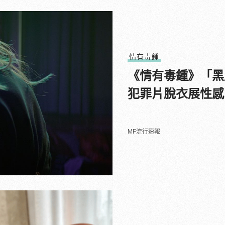
情有毒鍾
《情有毒鍾》「黑
犯罪片脫衣展性感
MF流行速報