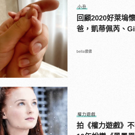
小丑
回顧2020好萊
爸，凱蒂佩芮、Gi
bella儂儂
權力遊戲
拍《權力遊戲》不