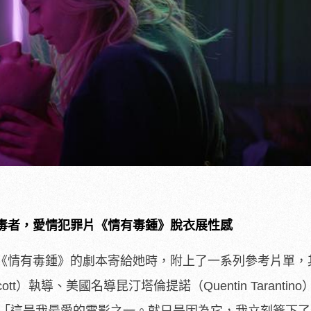
毒者，愛情犯罪片《情有毒鍾》脫衣展性感
《情有毒鍾》的劇本寄給她時，
附上了一系列參考片單，
tt）執導、美國名導昆汀塔倫提諾（Quentin Tarantin