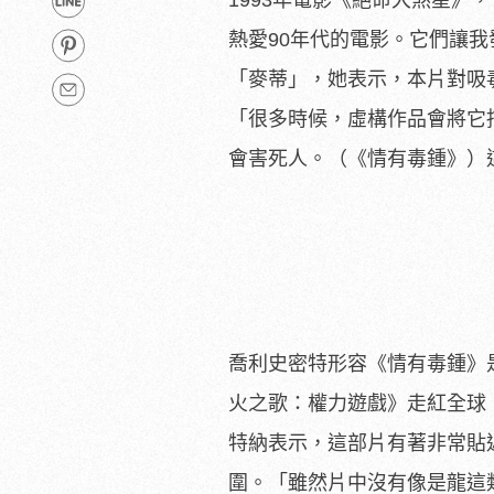
1993年電影《絕命大煞星》，
熱愛
90年代的電影。它們讓
「麥蒂」，她表示，
本片對吸
「很多時候，
虛構作品會將它
會害死人。（《情有毒鍾》
）
喬利史密特形容《情有毒鍾》
火之歌：權力遊戲》走紅全球
特納表示，這部片有著非常貼
圍。「
雖然片中沒有像是龍這