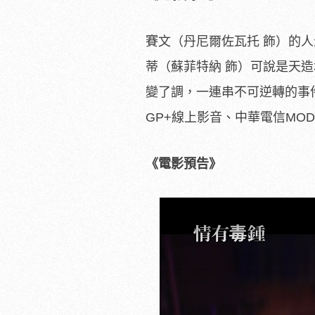
賽文（丹尼爾佐瓦托 飾）的
蒂（蘇菲特納 飾）可說是天
變了調，
一連串不可逆轉的事
GP+線上影音、中華電信MOD
《電影預告》