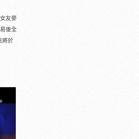
女友麥
易後全
日將於