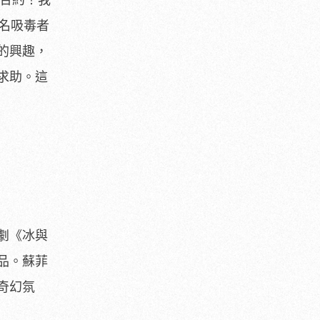
合約！我
名吸毒者
的興趣，
求助。這
劇《冰與
品。
蘇菲
奇幻氛