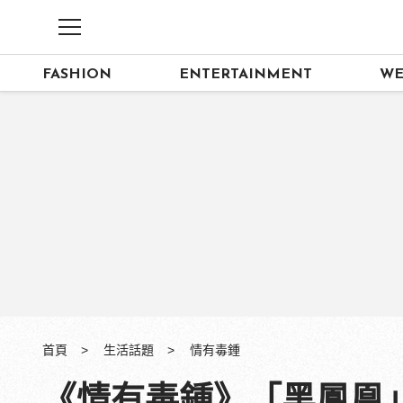
FASHION
ENTERTAINMENT
WE
首頁
生活話題
情有毒鍾
《情有毒鍾》「黑鳳凰