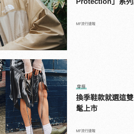
Protection
MF流行速報
穿搭
換季鞋款就選這雙！D
髦上市
MF流行速報