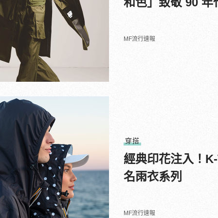
和色」致敬 90 
MF流行速報
穿搭
經典印花注入！K-W
名雨衣系列
MF流行速報