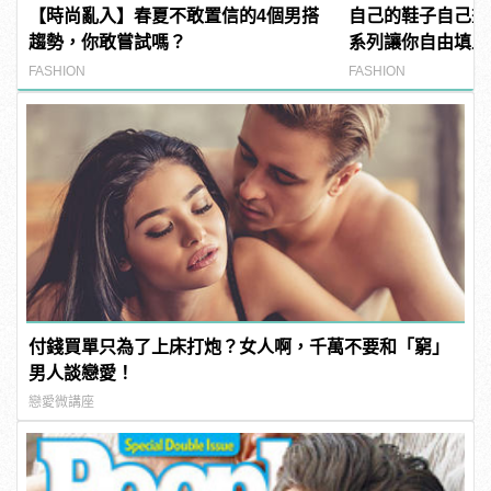
【時尚亂入】春夏不敢置信的4個男搭
自己的鞋子自己畫！ V
趨勢，你敢嘗試嗎？
系列讓你自由填上
FASHION
FASHION
付錢買單只為了上床打炮？女人啊，千萬不要和「窮」
男人談戀愛！
戀愛微講座