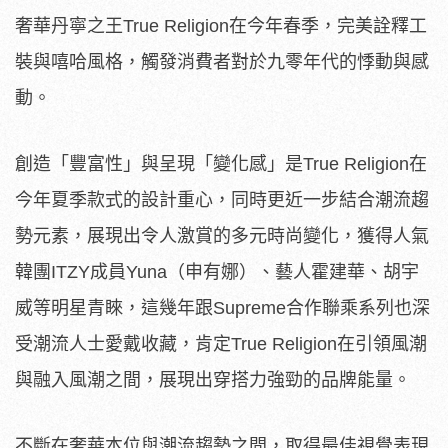
奢華丹寧之王True Religion在今年春季，完美詮釋工
裝與嘻哈風格，觸發消費者對於九零年代的悸動與感
動。
創造「豐富性」與呈現「變化感」是True Religion在
今年夏季款式的設計重心，同時更近一步結合潮流趨
勢元素，展現出令人激賞的多元時尚變化，獲得人氣
韓團ITZY成員Yuna（申有娜）、藝人霍建華、胡宇
威等明星青睞，這幾年跟Supreme合作聯乘系列也深
受潮流人士愛戴收藏，肯定True Religion在引領風潮
與融入風潮之間，展現出穿搭力強勁的品牌能量。
不斷在奢華本位與潮流趨勢之間，取得最佳視覺表現