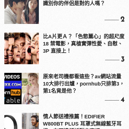
識別你的伴侶是對的人嗎？
2
比A片更Ａ？「色慾薰心」的超尺度
18 禁電影，真槍實彈性愛、自慰、
3P 直接上！
3
原來老司機都看這些？av網站流量
10大排行出爐，pornhub只排第3，
第1名竟是他？
4
情人節送禮推薦！EDIFIER
W800BT PLUS 耳罩式無線藍牙耳