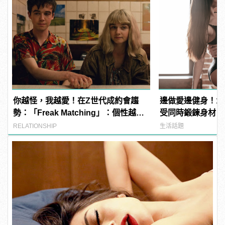
你越怪，我越愛！在Z世代成約會趨
邊做愛邊健身！1
勢：「Freak Matching」：個性越獨
受同時鍛鍊身材
特越有魅力
RELATIONSHIP
生活話題