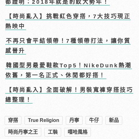
都證明：2018年就是豹紋大勢年！
【時尚亂入】挑戰紅色穿搭，7大技巧現正
熱映中
不再只會平結領帶！7種領帶打法，讓你質
感晉升
韓國型男最愛鞋款Top5！NikeDunk熱潮
依舊，第一名正式、休閒都好搭！
【時尚亂入】全面破解！男裝寬褲穿搭技巧
總整理！
穿搭
True Religion
丹寧
牛仔
新品
時尚丹寧之王
工裝
嘻哈風格