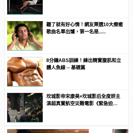
聽了就有好心情！網友票選10大療癒
歌曲名單出爐，第一名是......
8分鐘ABS訓練！練出精實腹肌和立
體人魚線 ─ 基礎篇
坎城影帝宋康昊×坎城影后全度妍主
演超真實航空災難電影《緊急迫
降》！