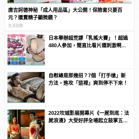
唐吉訶德神秘「成人用品區」大公開！保險套只要百
元？還賣精子顯微鏡？
生活話題
日本舉辦超荒謬「乳搖大賽」！超過
480人參加，簡直比看片還刺激啊！ |
manfashion這樣變型男
自慰總是那幾招？7個「打手槍」新
方法，進攻「這裡」爽到停不下來！
2022坎城影展開幕片《一屍到底：法
屍浪漫》大受好評全場起立鼓掌五分
鐘！