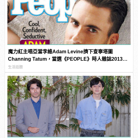
魔力紅主唱亞當李維Adam Levine擠下查寧塔圖
Channing Tatum，當選《PEOPLE》時人雜誌2013年
最性感男人！
生活話題