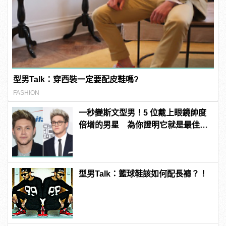
型男Talk：穿西裝一定要配皮鞋嗎?
FASHION
一秒變斯文型男！5 位戴上眼鏡帥度
倍增的男星 為你證明它就是最佳時
尚配件！
型男Talk：籃球鞋該如何配長褲？！