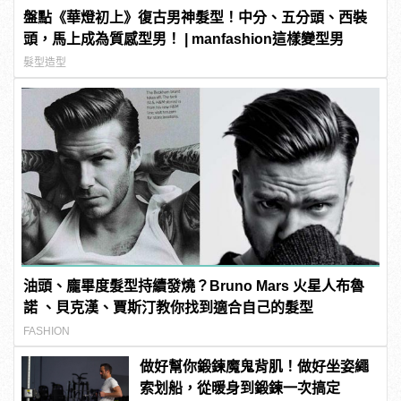
盤點《華燈初上》復古男神髮型！中分、五分頭、西裝
頭，馬上成為質感型男！ | manfashion這樣變型男
髮型造型
油頭、龐畢度髮型持續發燒？Bruno Mars 火星人布魯
諾 、貝克漢、賈斯汀教你找到適合自己的髮型
FASHION
做好幫你鍛鍊魔鬼背肌！做好坐姿繩
索划船，從暖身到鍛鍊一次搞定