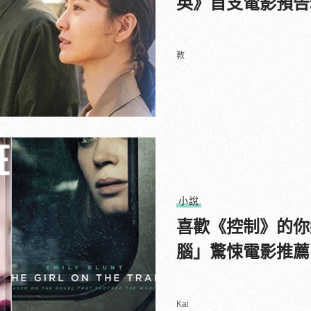
英》首支電影預告
教
小說
喜歡《控制》的你
腦」驚悚電影推薦
Kai