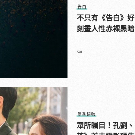
告白
不只有《告白》好
刻畫人性赤裸黑暗
Kai
當季趨勢
眾所矚目！孔劉、