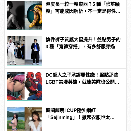
包皮長一粒一粒東西？5 種「陰莖顆
粒」可能成因解析，不一定是得性
病！
換件褲子質感大幅提升！盤點男子的
3 種「寬褲穿搭」，有多舒服穿過就
知道！
DC超人之子承認雙性戀！盤點那些
LGBT美漫英雄，就連美隊也公開出
櫃？ | manfashion這樣變型男
韓國超萌I CUP隱乳網紅
「Sejinming」！掀起衣服也太
「胸」了吧！ | manfashion這樣變型