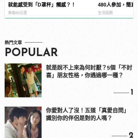
就能感受到「D罩杯」觸感？！
480人參加，簡直
manfashion這
車速60公里
生活話題
熱門文章
POPULAR
就是說不上來為何討厭？5個「不討
喜」朋友性格，你遇過哪一種？
1
你愛對人了沒！五道「真愛自問」
識別你的伴侶是對的人嗎？
2