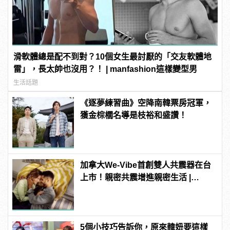
滑軟體總是配不到對？10個女生最討厭的「交友軟體地
雷」，長太帥也沒用？！ | manfashion這樣變型男
生活話題
《逐夢練習曲》空降南韓票房冠軍，
獲金棕櫚名導是枝裕和盛讚！
加拿大We-Vibe首創雙人共震器在台
上市！親密共震增進親密生活 |
manfashion這樣變型男
5個小技巧告訴你，原來韓妞要這樣