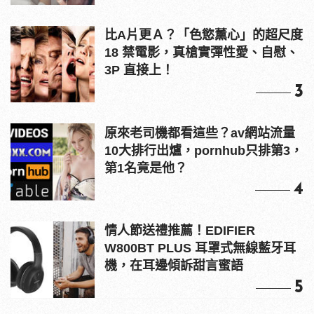
比A片更Ａ？「色慾薰心」的超尺度
18 禁電影，真槍實彈性愛、自慰、
3P 直接上！
3
原來老司機都看這些？av網站流量
10大排行出爐，pornhub只排第3，
第1名竟是他？
4
情人節送禮推薦！EDIFIER
W800BT PLUS 耳罩式無線藍牙耳
機，在耳邊傾訴甜言蜜語
5