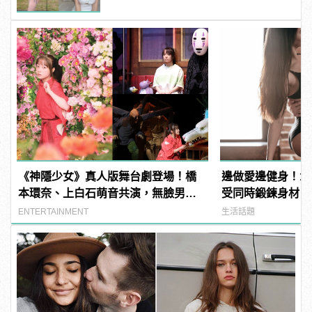
男
《神隱少女》真人版舞台劇登場！橋
邊做愛邊健身！1
本環奈、上白石萌音共演，無臉男、
受同時鍛鍊身材
白龍名場面神還原！
ENTERTAINMENT
生活話題