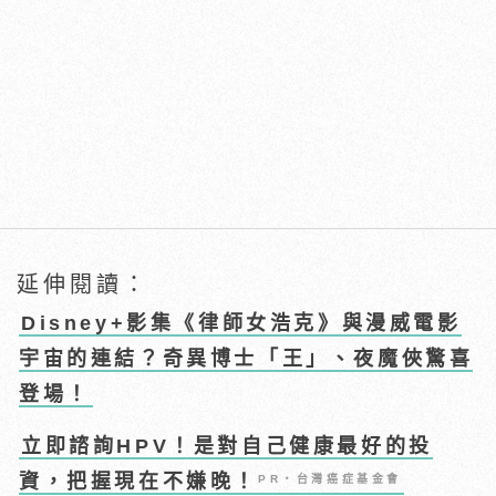
延伸閱讀：
Disney+影集《律師女浩克》與漫威電影
宇宙的連結？奇異博士「王」、夜魔俠驚喜
登場！
立即諮詢HPV！是對自己健康最好的投
資，把握現在不嫌晚！
PR・台灣癌症基金會