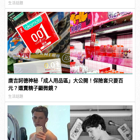
連結！ | manfashion這樣變型男
生活話題
唐吉訶德神秘「成人用品區」大公開！保險套只要百
元？還賣精子顯微鏡？
生活話題