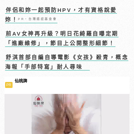
伴侶和妳一起預防HPV，才有資格說愛
妳！
PR・台灣癌症基金會
前AV女神再升級？明日花綺羅自曝定期
「進廠維修」，節目上公開整形細節！
舒淇首部自編自導電影《女孩》殺青，概念
海報「手部特寫」耐人尋味
仙桃牌
PR