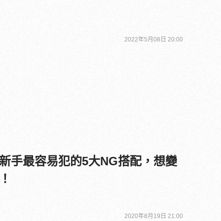
2022年5月08日 20:00
新手最容易犯的5大NG搭配，想變
！
2020年8月19日 21:00