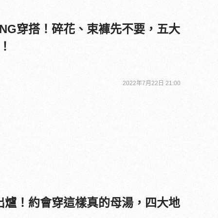
NG穿搭！碎花、束褲先不要，五大
！
2022年7月22日 21:00
出爐！約會穿這樣真的母湯，四大地