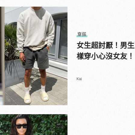
穿搭
女生超討厭！男生
樣穿小心沒女友！
Kai