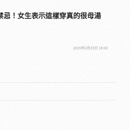
搭禁忌！女生表示這樣穿真的很母湯
2020年2月23日 18:00