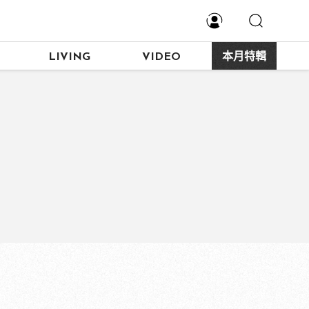
LIVING
VIDEO
本月特輯