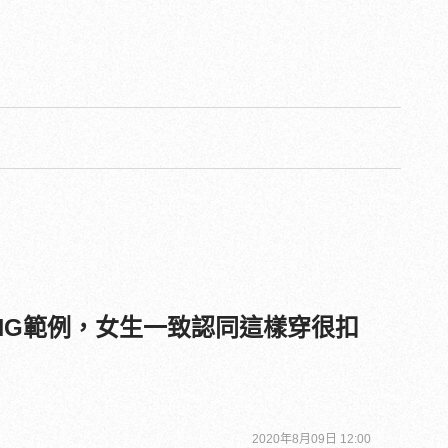
NG範例，女生一致認同這樣穿很扣
2020年8月09日 12:00