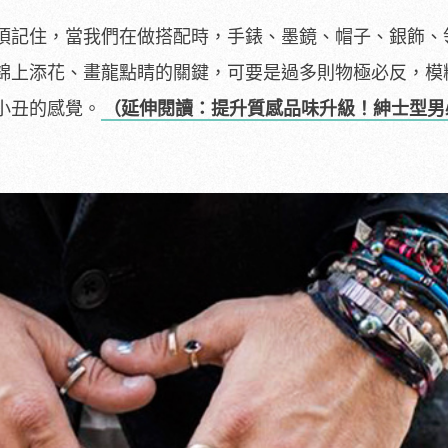
須記住，當我們在做搭配時，手錶、墨鏡、帽子、銀飾、
錦上添花、畫龍點睛的關鍵，可要是過多則物極必反，模
小丑的感覺。
（延伸閱讀：提升質感品味升級！紳士型男