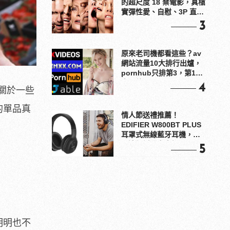
的超尺度 18 禁電影，真槍
實彈性愛、自慰、3P 直接
上！
3
原來老司機都看這些？av
網站流量10大排行出爐，
pornhub只排第3，第1名
竟是他？
4
關於一些
的單品真
情人節送禮推薦！
EDIFIER W800BT PLUS
耳罩式無線藍牙耳機，在
耳邊傾訴甜言蜜語
5
明明也不