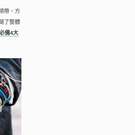
領帶、方
糊了整體
必備4大