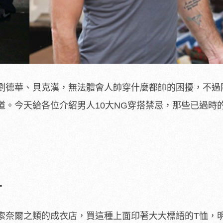
劉德華、貝克漢，無法體會人帥穿什麼都帥的困擾，不過
道。今天給各位介紹男人10大NG穿搭禁忌，那些已過時
T
索奈爾之類的成衣店，買這種上面印著大大標語的T恤，