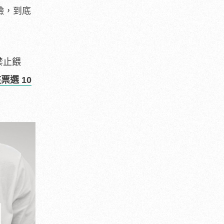
臉，到底
禁止餵
票選 10