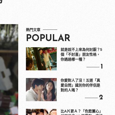
熱門文章
POPULAR
就是說不上來為何討厭？5
個「不討喜」朋友性格，
你遇過哪一種？
1
你愛對人了沒！五道「真
愛自問」識別你的伴侶是
對的人嗎？
2
比A片更Ａ？「色慾薰心」