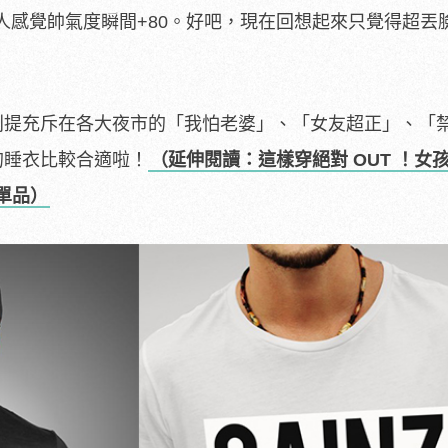
人感覺帥氣度瞬間+80。好吧，現在回想起來只覺得超丟
別提充斥在各大夜市的「我怕老婆」、「女友超正」、「
的睡衣比較合適啦！
（延伸閱讀：這樣穿絕對 OUT ！女孩
單品）