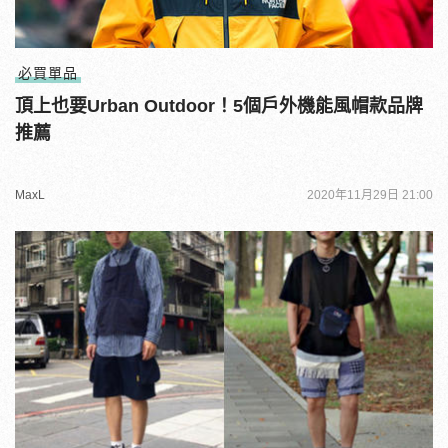
必買單品
頂上也要Urban Outdoor！5個戶外機能風帽款品牌
推薦
MaxL
2020年11月29日 21:00