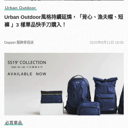
Urban Outdoor
Urban Outdoor風格持續延燒，「背心、漁夫帽、短
褲 」3 樣單品快手刀購入！
Dappei 服飾穿搭誌
2020年8月11日 18:00
必買單品