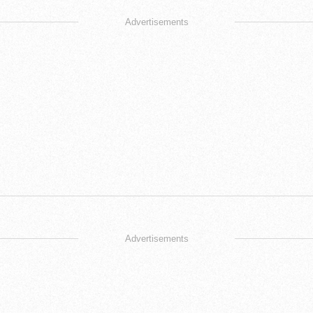
Advertisements
Advertisements