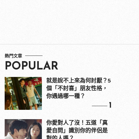
熱門文章
POPULAR
就是說不上來為何討厭？5
個「不討喜」朋友性格，
你遇過哪一種？
1
你愛對人了沒！五道「真
愛自問」識別你的伴侶是
對的人嗎？