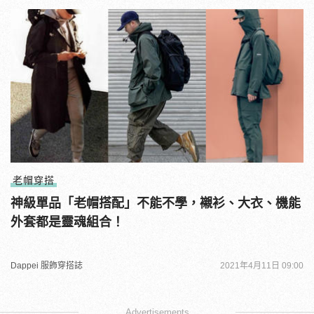
老帽穿搭
神級單品「老帽搭配」不能不學，襯衫、大衣、機能
外套都是靈魂組合！
Dappei 服飾穿搭誌
2021年4月11日 09:00
Advertisements