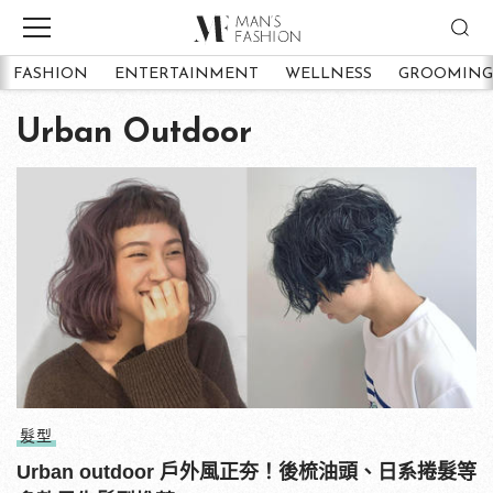
FASHION
ENTERTAINMENT
WELLNESS
GROOMING
Urban Outdoor
髮型
Urban outdoor 戶外風正夯！後梳油頭、日系捲髮等