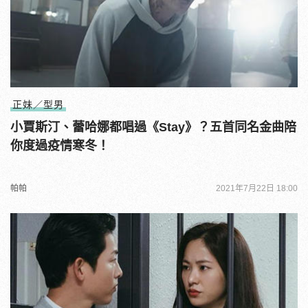
正妹／型男
小賈斯汀、蕾哈娜都唱過《Stay》？五首同名金曲陪
你度過疫情寒冬！
帕帕
2021年7月22日 18:00