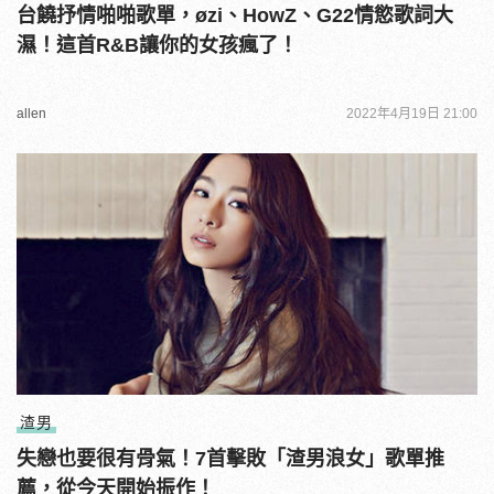
台饒抒情啪啪歌單，øzi、HowZ、G22情慾歌詞大
濕！這首R&B讓你的女孩瘋了！
allen
2022年4月19日 21:00
渣男
失戀也要很有骨氣！7首擊敗「渣男浪女」歌單推
薦，從今天開始振作！