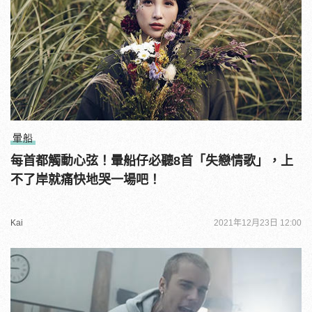
暈船
每首都觸動心弦！暈船仔必聽8首「失戀情歌」，上
不了岸就痛快地哭一場吧！
Kai
2021年12月23日 12:00