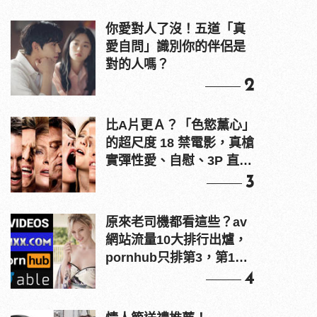
你愛對人了沒！五道「真
愛自問」識別你的伴侶是
對的人嗎？
2
比A片更Ａ？「色慾薰心」
的超尺度 18 禁電影，真槍
實彈性愛、自慰、3P 直接
上！
3
原來老司機都看這些？av
網站流量10大排行出爐，
pornhub只排第3，第1名
竟是他？
4