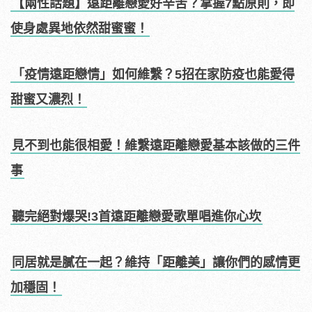
【兩性話題】遠距離戀愛好辛苦？掌握7點原則，即
使身處異地依然甜蜜蜜！
「疫情遠距戀情」如何維繫？5招在家防疫也能愛得
甜蜜又濃烈！
見不到也能很相愛！維繫遠距離戀愛基本該做的三件
事
聽完絕對爆哭!3首遠距離戀愛歌單唱進你心坎
同居就是膩在一起？維持「距離美」讓你們的感情更
加穩固！