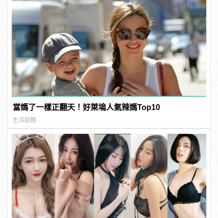
當媽了一樣正翻天！好萊塢人氣辣媽Top10
生活話題