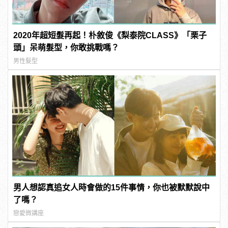
2020年超短髮再起！朴敘俊《梨泰院CLASS》「栗子
頭」呆萌髮型，你敢挑戰嗎？
男性髮型
男人想認真追女人時會做的15件事情，你也被默默說中
了嗎？
戀愛微講座