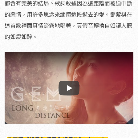
都會有完美的結局。歌詞敘述因為遠距離而被迫中斷
的戀情，用許多思念來緬懷這段逝去的愛。鄧紫棋在
這首歌裡面真情流露地唱著，真假音轉換自如讓人聽
的如癡如醉。
Play