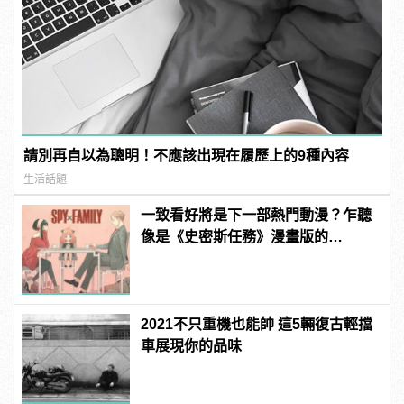
請別再自以為聰明！不應該出現在履歷上的9種內容
生活話題
一致看好將是下一部熱門動漫？乍聽
像是《史密斯任務》漫畫版的
《SPY×FAMILY 間諜家家酒》
2021不只重機也能帥 這5輛復古輕擋
車展現你的品味