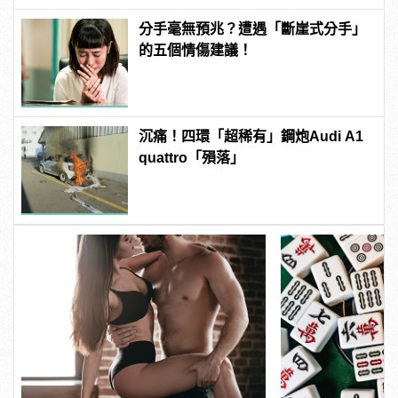
分手毫無預兆？遭遇「斷崖式分手」
的五個情傷建議！
沉痛！四環「超稀有」鋼炮Audi A1
quattro「殞落」