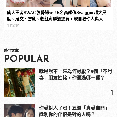
成人王者SWAG強勢歸來！5名高顏值Swagger超大尺
度、足交、雪乳、粉紅海鮮通通有，親自教你人與人的
連結！ | manfashion這樣變型男
生活話題
熱門文章
POPULAR
就是說不上來為何討厭？5個「不討
喜」朋友性格，你遇過哪一種？
1
你愛對人了沒！五道「真愛自問」
識別你的伴侶是對的人嗎？