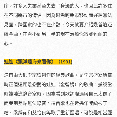
序，許多人失業甚至失去了身邊的人。也因此許多住
在不同縣市的情侶，因為避免跨縣市移動而遲遲無法
見面，跨國家的也不在少數。今天就要介紹幾首遠距
離金曲，在看不到另一半的現在治癒你寂寞難耐的
心。
娃娃《飄洋過海來看你》（1991)
這首由大師李宗盛創作的經典歌曲，是李宗盛寫給當
時正值遠距離戀愛的娃娃（金智娟）的歌曲。據說當
時娃娃進錄音室時，因為看到歌詞際遇與自己太像了
而哭到差點無法錄音。這首歌也在近幾年陸續被丁
噹、梁靜茹和艾怡良等歌手重新翻唱，可說是相當經