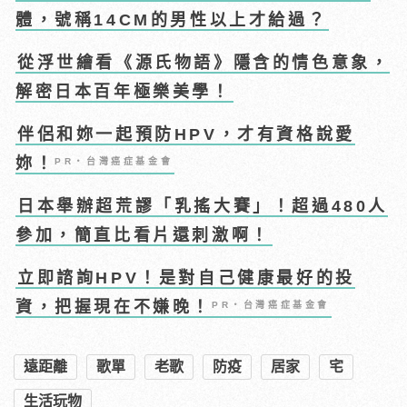
體，號稱14CM的男性以上才給過？
從浮世繪看《源氏物語》隱含的情色意象，
解密日本百年極樂美學！
伴侶和妳一起預防HPV，才有資格說愛
妳！
PR・台灣癌症基金會
日本舉辦超荒謬「乳搖大賽」！超過480人
參加，簡直比看片還刺激啊！
立即諮詢HPV！是對自己健康最好的投
資，把握現在不嫌晚！
PR・台灣癌症基金會
遠距離
歌單
老歌
防疫
居家
宅
生活玩物