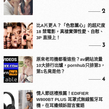
2
比A片更Ａ？「色慾薰心」的超尺度
18 禁電影，真槍實彈性愛、自慰、
3P 直接上！
3
原來老司機都看這些？av網站流量
10大排行出爐，pornhub只排第3，
第1名竟是他？
4
情人節送禮推薦！EDIFIER
W800BT PLUS 耳罩式無線藍牙耳
機，在耳邊傾訴甜言蜜語