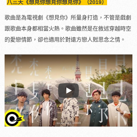
八三夭《想見你想見你想見你》（2019）
歌曲是為電視劇《想見你》所量身打造，不管是戲劇
跟歌曲本身都相當火熱。歌曲雖然是在敘述穿越時空
的愛戀情節，卻也適用於對遠方戀人䙸思念之情。
Play