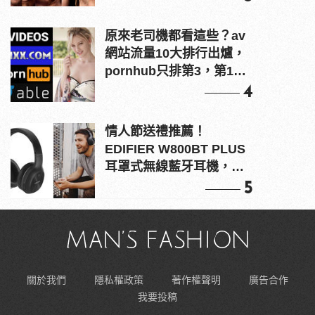
原來老司機都看這些？av
網站流量10大排行出爐，
pornhub只排第3，第1名
竟是他？
4
情人節送禮推薦！
EDIFIER W800BT PLUS
耳罩式無線藍牙耳機，在
耳邊傾訴甜言蜜語
5
關於我們
隱私權政策
著作權聲明
廣告合作
我要投稿