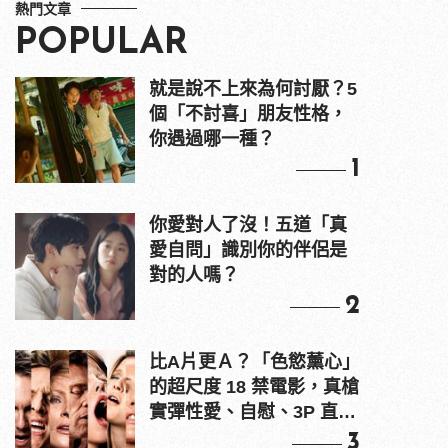
熱門文章
POPULAR
就是說不上來為何討厭？5
個「不討喜」朋友性格，
你遇過哪一種？
1
你愛對人了沒！五道「真
愛自問」識別你的伴侶是
對的人嗎？
2
比A片更Ａ？「色慾薰心」
的超尺度 18 禁電影，真槍
實彈性愛、自慰、3P 直接
上！
3