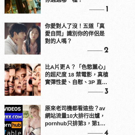
你遇過哪一種？
1
你愛對人了沒！五道「真
愛自問」識別你的伴侶是
對的人嗎？
2
比A片更Ａ？「色慾薰心」
的超尺度 18 禁電影，真槍
實彈性愛、自慰、3P 直接
上！
3
原來老司機都看這些？av
網站流量10大排行出爐，
pornhub只排第3，第1名
竟是他？
4