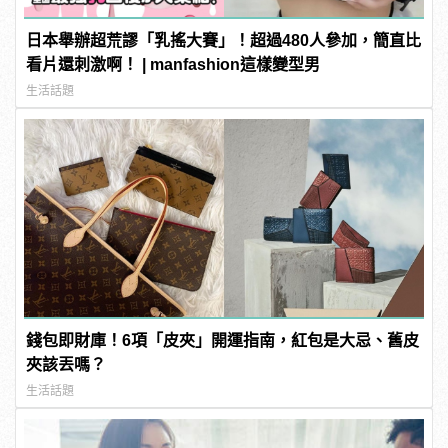
日本舉辦超荒謬「乳搖大賽」！超過480人參加，簡直比
看片還刺激啊！ | manfashion這樣變型男
生活話題
錢包即財庫！6項「皮夾」開運指南，紅包是大忌、舊皮
夾該丟嗎？
生活話題