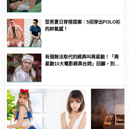
型男夏日穿搭提案：5招穿出POLO衫
的帥氣感！
有個無法取代的經典叫周星馳！「周
星馳10大電影經典台詞」回顧，別說
不記得了！