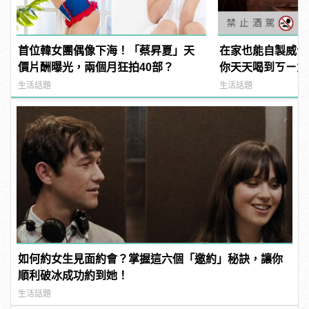
首位韓女團偶像下海！「蔡昇夏」天
在家也能自製威士
價片酬曝光，兩個月狂拍40部？
你天天喝到ㄎㄧㄤ
生活話題
生活話題
如何約女生見面約會？掌握這六個「邀約」秘訣，讓你
順利破冰成功約到她！
生活話題