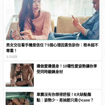
男女交往看手機是信任？5個心理因素告訴你：根本超不
尊重！
生活話題
邊做愛邊健身！10種性愛姿勢讓你享
受同時鍛鍊身材
車震沒有你想得舒服！6大缺點盤
點：姿勢少、易抽筋只是小case？