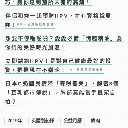
巧，讓你達到前所未有的高潮！
伴侶和妳一起預防HPV，才有資格說愛
妳！
PR・台灣癌症基金會
想要不停啪啪啪？愛愛必備「情趣精油」為
你們的美好時光加溫！
立即諮詢HPV！是對自己健康最好的投
資，把握現在不嫌晚！
PR・台灣癌症基金會
日本G奶國民情婦「森咲智美」，解密8個
「巨乳都市傳說」，胸部真能當手機架自
拍？
2019年
英國划船隊
公益月曆
鮮肉