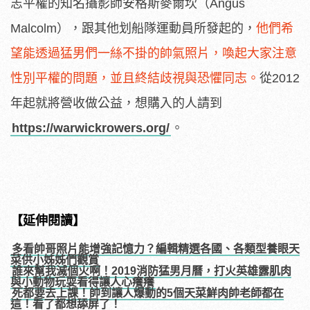
志平權的知名攝影師安格斯麥爾坎（Angus
Malcolm），跟其他划船隊運動員所發起的，
他們希
望能透過猛男們一絲不掛的帥氣照片，喚起大家注意
性別平權的問題，並且終結歧視與恐懼同志。
從2012
年起就將營收做公益，想購入的人請到
https://warwickrowers.org/
。
【延伸閱讀】
多看帥哥照片能增強記憶力？編輯精選各國、各類型養眼天
菜供小姊姊們觀賞
誰來幫我滅個火啊！2019消防猛男月曆，打火英雄露肌肉
與小動物玩耍看得讓人心癢癢
死都要去上課！帥到讓人爆動的5個天菜鮮肉帥老師都在
這！看了都想舔屏了！