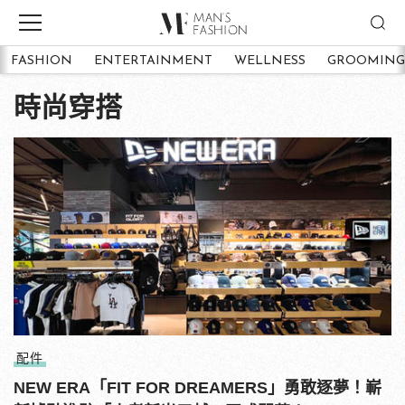
FASHION
ENTERTAINMENT
WELLNESS
GROOMING
時尚穿搭
配件
NEW ERA「FIT FOR DREAMERS」勇敢逐夢！嶄