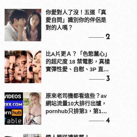
你愛對人了沒！五道「真
愛自問」識別你的伴侶是
對的人嗎？
2
比A片更Ａ？「色慾薰心」
的超尺度 18 禁電影，真槍
實彈性愛、自慰、3P 直接
上！
3
原來老司機都看這些？av
網站流量10大排行出爐，
pornhub只排第3，第1名
竟是他？
4