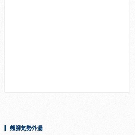
▎翹腳氣勢外漏