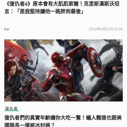
《復仇者4》原本會有大肌肌索爾！克里斯漢斯沃坦
言：「是我堅持讓他一路胖到最後」
Kai
2019年6月01日 18:00
復仇者
復仇者們的真實年齡讓你大吃一驚！蟻人難道也跟美
國隊長一樣被冰封過？