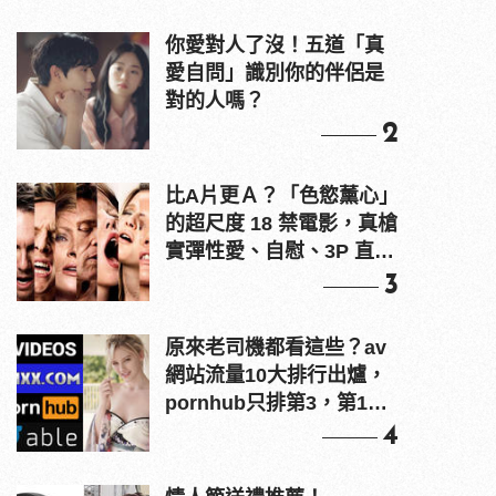
你愛對人了沒！五道「真
愛自問」識別你的伴侶是
對的人嗎？
2
比A片更Ａ？「色慾薰心」
的超尺度 18 禁電影，真槍
實彈性愛、自慰、3P 直接
上！
3
原來老司機都看這些？av
網站流量10大排行出爐，
pornhub只排第3，第1名
竟是他？
4