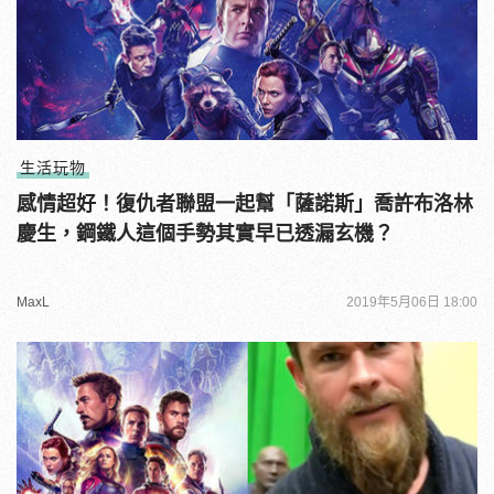
生活玩物
感情超好！復仇者聯盟一起幫「薩諾斯」喬許布洛林
慶生，鋼鐵人這個手勢其實早已透漏玄機？
MaxL
2019年5月06日 18:00