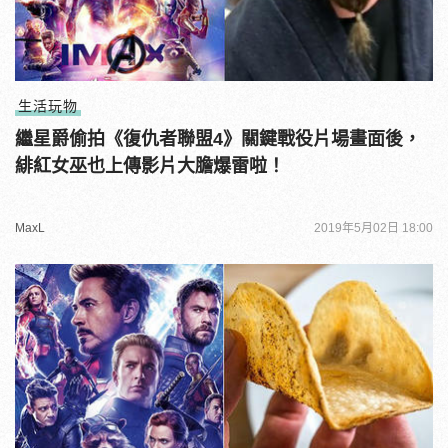
生活玩物
繼星爵偷拍《復仇者聯盟4》關鍵戰役片場畫面後，
緋紅女巫也上傳影片大膽爆雷啦！
MaxL
2019年5月02日 18:00