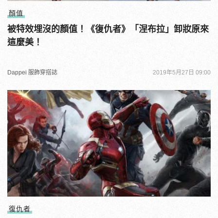
顏值
被特效埋沒的顏值！《復仇者》「涅布拉」卸妝原來
這麼美！
Dappei 服飾穿搭誌
2019年5月27日 09:00
復仇者