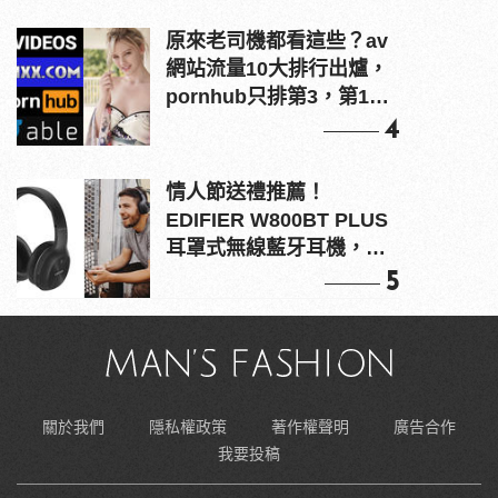
原來老司機都看這些？av
網站流量10大排行出爐，
pornhub只排第3，第1名
竟是他？
4
情人節送禮推薦！
EDIFIER W800BT PLUS
耳罩式無線藍牙耳機，在
耳邊傾訴甜言蜜語
5
關於我們
隱私權政策
著作權聲明
廣告合作
我要投稿