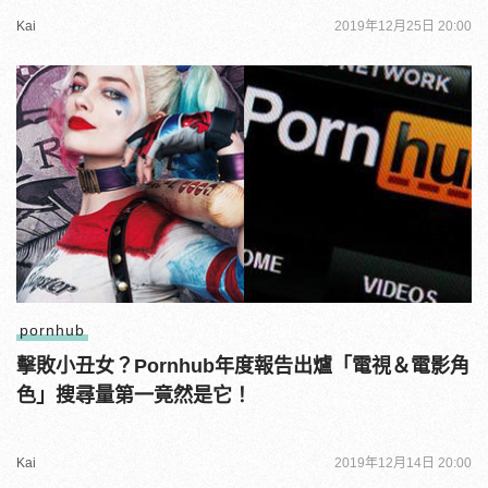
Kai
2019年12月25日 20:00
pornhub
擊敗小丑女？Pornhub年度報告出爐「電視＆電影角
色」搜尋量第一竟然是它！
Kai
2019年12月14日 20:00