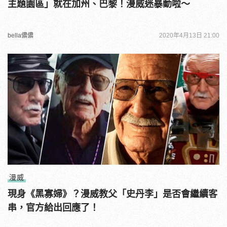
主題園區」就在加州、巴黎！漫威迷暴動啦～
bella儂儂
2020年4月13日 21:00
漫威
現身《黑寡婦》？漫威教父「史丹李」是否會繼續客
串，官方給出回應了！