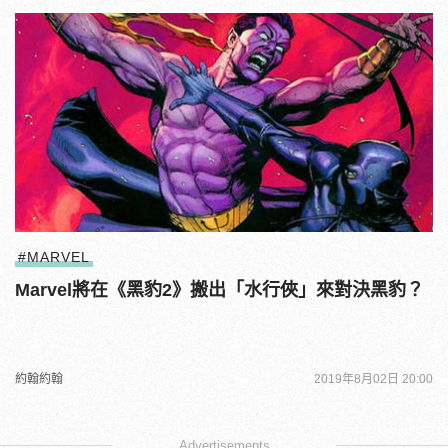
#MARVEL
Marvel將在《黑豹2》搬出「水行俠」來對決黑豹？
約翰約翰
2019年8月02日 20:00
Advertisements