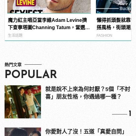
魔力紅主唱亞當李維Adam Levine擠
懶得抓頭髮就靠它
下查寧塔圖Channing Tatum，當選
搭風格，街頭潮人
《PEOPLE》時人雜誌2013年最性感
生活話題
FASHION
男人！
熱門文章
POPULAR
就是說不上來為何討厭？5個「不討
喜」朋友性格，你遇過哪一種？
1
你愛對人了沒！五道「真愛自問」