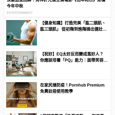
今年中秋
ENTERTAINMENT
【健身知識】打造完美「肱二頭肌、
肱三頭肌」 從初階到進階操出健壯手
臂
【祝好】EQ太好反而變成濫好人？
你應該培養「PQ」能力：面帶笑容，
也要帶著拳頭！
在家尻槍防疫！Pornhub Premium
免費註冊使用教學