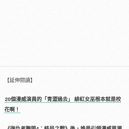
【延伸閱讀】
20個漫威演員的「青澀過去」 緋紅女巫根本就是校
花啊！
《復仇者聯盟4：終局之戰》後，誰是引領漫威風潮