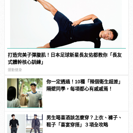
打造完美子彈腹肌！日本足球新星長友佑都教你「長友
式體幹核心訓練」
運動健身
你一定遇過！10種「辣個衛生超差」
隔壁同學，每項都心有戚戚焉！
男生喝喜酒該怎麼穿？上衣、褲子、
鞋子「喜宴穿搭」３項全攻略