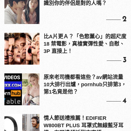
識別你的伴侶是對的人嗎？
2
比A片更Ａ？「色慾薰心」的超尺度
18 禁電影，真槍實彈性愛、自慰、
3P 直接上！
3
原來老司機都看這些？av網站流量
10大排行出爐，pornhub只排第3，
第1名竟是他？
4
情人節送禮推薦！EDIFIER
W800BT PLUS 耳罩式無線藍牙耳