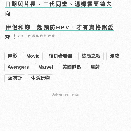
日期與片長、三代同堂、湯姆霍蘭德去
向......
伴侶和妳一起預防HPV，才有資格說愛
妳！
PR・台灣癌症基金會
電影
Movie
復仇者聯盟
終局之戰
漫威
Avengers
Marvel
美國隊長
盾牌
薩諾斯
生活玩物
Advertisements