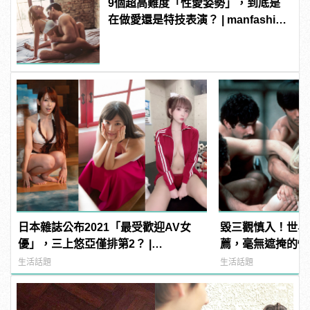
9個超高難度「性愛姿勢」，到底是
在做愛還是特技表演？ | manfashion
這樣變型男
日本雜誌公布2021「最受歡迎AV女
毀三觀慎入！世界
優」，三上悠亞僅排第2？ |
薦，毫無遮掩的性
manfashion這樣變型男
噁心到極致！
生活話題
生活話題