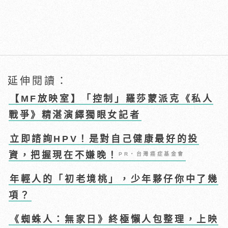
延伸閱讀：
【MF放映室】「控制」羅莎蒙派克《私人
戰爭》精湛演繹獨眼女記者
立即諮詢HPV！是對自己健康最好的投
資，把握現在不嫌晚！
PR・台灣癌症基金會
年輕人的「初老境桃」，少年夥仔你中了幾
項？
《蜘蛛人：無家日》終極懶人包整理，上映