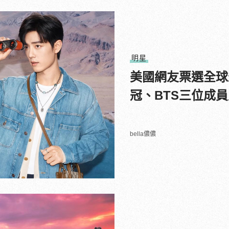
明星
美國網友票選全球
冠、BTS三位成
bella儂儂