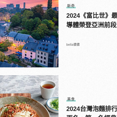
新奇
2024《富比世
導體榮登亞洲前段
bella儂儂
美食
2024台灣泡麵排