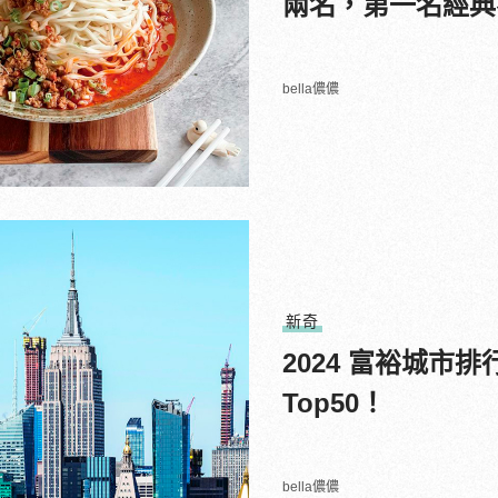
兩名，第一名經典
bella儂儂
新奇
2024 富裕城
Top50！
bella儂儂