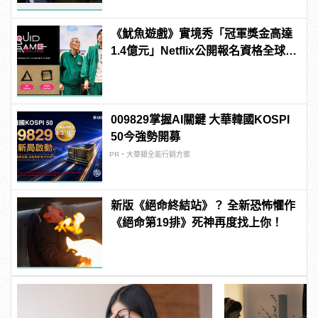
《魷魚遊戲》實境秀「冠軍獎金高達
1.4億元」Netflix公開報名資格全球皆
可參加！
009829掌握AI關鍵 大華韓國KOSPI
50今強勢開募
PR・大華銀全能行銷方案
新版《絕命終結站》？ 全新恐怖懼作
《絕命第19排》死神再度找上你！