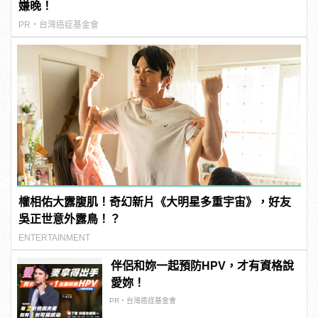
嫌晚！
PR・台灣癌症基金會
權相佑大露腹肌！奇幻新片《大明星多重宇宙》，好友
吳正世意外露鳥！？
ENTERTAINMENT
伴侶和妳一起預防HPV，才有資格說
愛妳！
PR・台灣癌症基金會