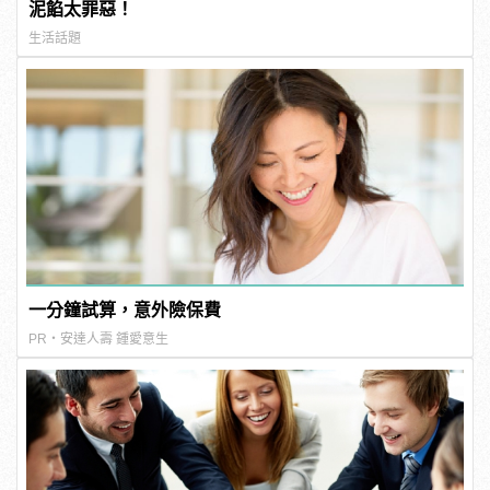
泥餡太罪惡！
生活話題
一分鐘試算，意外險保費
PR・安達人壽 鍾愛意生