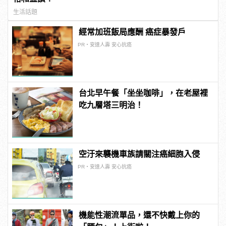
生活話題
經常加班飯局應酬 癌症暴發戶
PR・安達人壽 安心抗癌
台北早午餐「坐坐咖啡」，在老屋裡
吃九層塔三明治！
空汙來襲機車族請關注癌細胞入侵
PR・安達人壽 安心抗癌
機能性潮流單品，還不快戴上你的