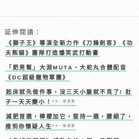
延伸閱讀：
《獅子王》導演全新力作《刀鋒劍客》《功
夫熊貓》團隊打造爆笑武打動畫
「肥男幫」大淵MUTA、大蛇丸合體配音
《DC超級寵物軍團》
起床就先做件事，沒三天小腹就不見了! 肚
子一天天變小！
PR・新素簡
減肥首選，檸檬加它，堅持一週，腰細了，
瘦到你懷疑人生
PR・新素簡