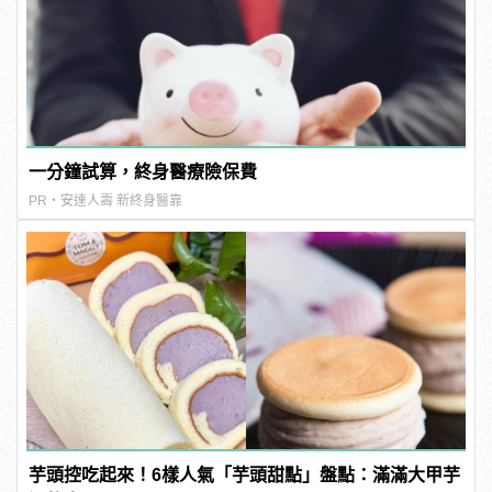
一分鐘試算，終身醫療險保費
PR・安達人壽 新終身醫靠
芋頭控吃起來！6樣人氣「芋頭甜點」盤點：滿滿大甲芋