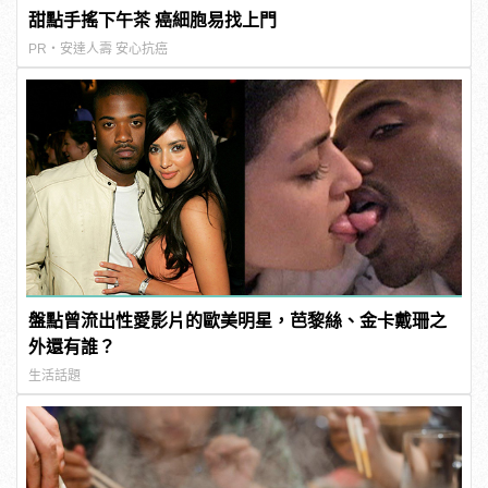
甜點手搖下午茶 癌細胞易找上門
PR・安達人壽 安心抗癌
盤點曾流出性愛影片的歐美明星，芭黎絲、金卡戴珊之
外還有誰？
生活話題