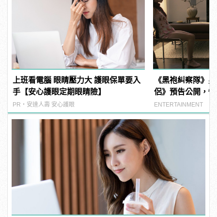
上班看電腦 眼睛壓力大 護眼保單要入
《黑袍糾察隊》男
手【安心護眼定期眼睛險】
侶》預告公開，性
度大開
PR・安達人壽 安心護眼
ENTERTAINMENT