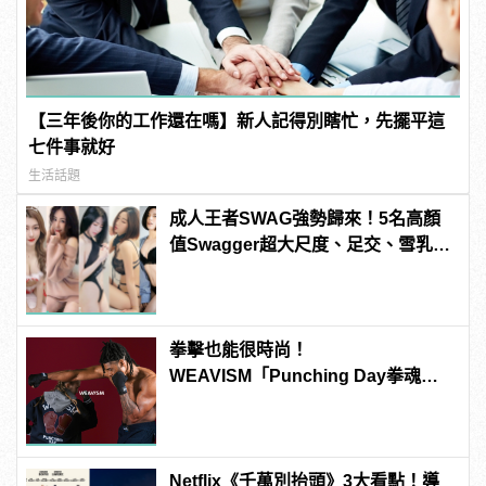
【三年後你的工作還在嗎】新人記得別瞎忙，先擺平這
七件事就好
生活話題
成人王者SWAG強勢歸來！5名高顏
值Swagger超大尺度、足交、雪乳、
粉紅海鮮通通有，親自教你人與人的
連結！ | manfashion這樣變型男
拳擊也能很時尚！
WEAVISM「Punching Day拳魂」
系列掌握潮流主導拳
Netflix《千萬別抬頭》3大看點！導