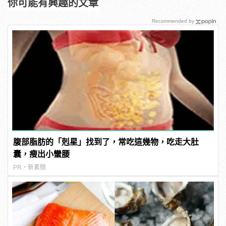
你可能有興趣的文章
Recommended by
腹部脂肪的「剋星」找到了，常吃這幾物，吃走大肚
囊，瘦出小蠻腰
PR・新素簡