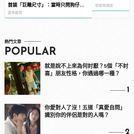
首談「巨雕尺寸」：當時只問狗仔，
戀愛微講座
你們有那麼大的馬賽克嗎？
當季趨勢
熱門文章
POPULAR
就是說不上來為何討厭？5個「不討
喜」朋友性格，你遇過哪一種？
1
你愛對人了沒！五道「真愛自問」
識別你的伴侶是對的人嗎？
2