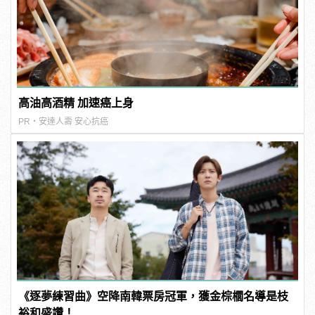
高油高酒精 加速癌上身
PR・安達人壽 安心抗癌
《逐夢練習曲》空降南韓票房冠軍，獲金棕櫚名導是枝
裕和盛讚！