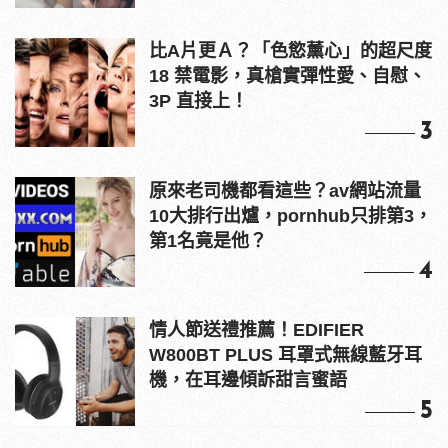
比A片更Ａ？「色慾薰心」的超尺度
18 禁電影，真槍實彈性愛、自慰、
3P 直接上！
3
原來老司機都看這些？av網站流量
10大排行出爐，pornhub只排第3，
第1名竟是他？
4
情人節送禮推薦！EDIFIER
W800BT PLUS 耳罩式無線藍牙耳
機，在耳邊傾訴甜言蜜語
5