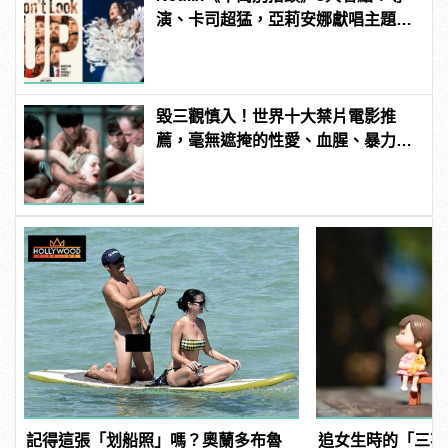
演、卡司超猛，亞莉安娜獻唱主題
曲？ | manfashion這樣變型男
毀三觀慎入！世界十大禁片電影推
薦，毫無遮掩的性愛、血腥、暴力、
噁心到極致！
記得這張「划船照」嗎？奧蘭多布魯
追女生時的「三不