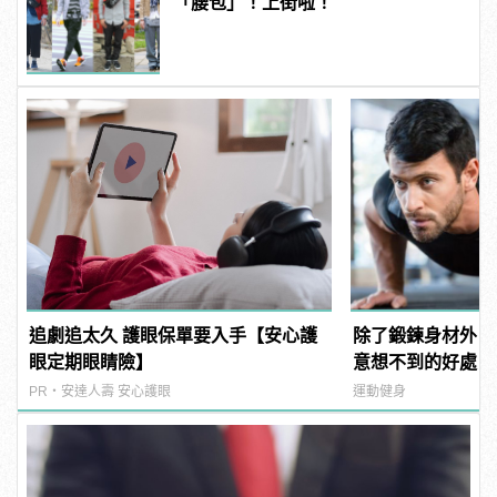
「腰包」！上街啦！
追劇追太久 護眼保單要入手【安心護
除了鍛鍊身材外，
眼定期眼睛險】
意想不到的好處
PR・安達人壽 安心護眼
運動健身