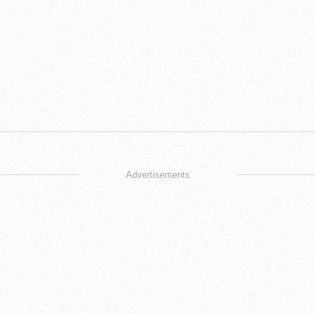
Advertisements