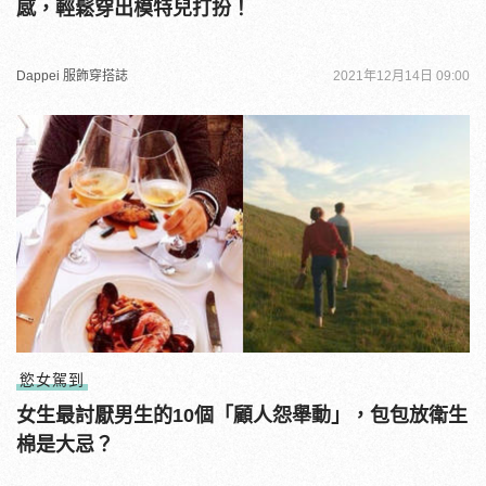
感，輕鬆穿出模特兒打扮！
Dappei 服飾穿搭誌
2021年12月14日 09:00
慾女駕到
女生最討厭男生的10個「顧人怨舉動」，包包放衛生
棉是大忌？