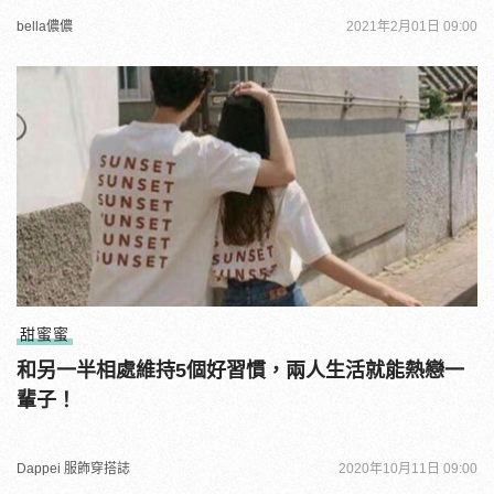
bella儂儂
2021年2月01日 09:00
甜蜜蜜
和另一半相處維持5個好習慣，兩人生活就能熱戀一
輩子！
Dappei 服飾穿搭誌
2020年10月11日 09:00