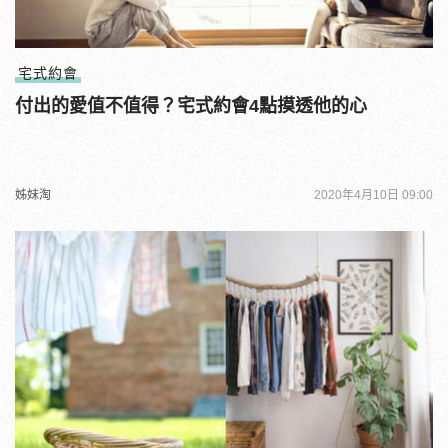
宅式約會
付出的愛值不值得？宅式約會4點摸透他的心
姊妹淘
2020年4月10日 09:00