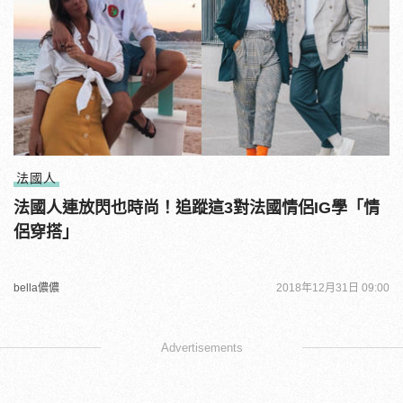
法國人
法國人連放閃也時尚！追蹤這3對法國情侶IG學「情
侶穿搭」
bella儂儂
2018年12月31日 09:00
Advertisements