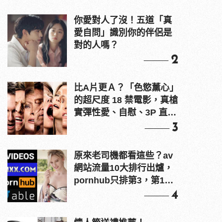
你愛對人了沒！五道「真
愛自問」識別你的伴侶是
對的人嗎？
2
比A片更Ａ？「色慾薰心」
的超尺度 18 禁電影，真槍
實彈性愛、自慰、3P 直接
上！
3
原來老司機都看這些？av
網站流量10大排行出爐，
pornhub只排第3，第1名
竟是他？
4