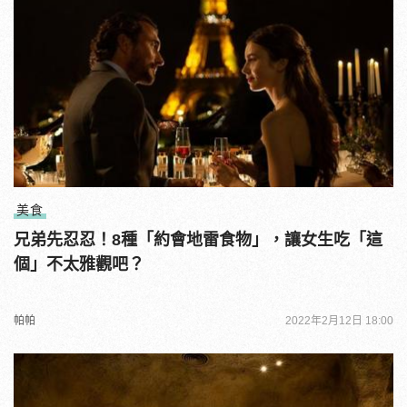
美食
兄弟先忍忍！8種「約會地雷食物」，讓女生吃「這
個」不太雅觀吧？
帕帕
2022年2月12日 18:00