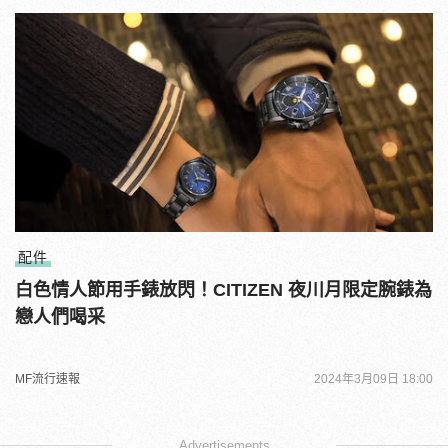
配件
白色情人節用手錶放閃！CITIZEN 夜川月限定腕錶為
戀人們喝采
MF流行速報
2024年3月09日 18:00
Advertisements