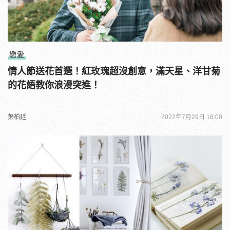
戀愛
情人節送花首選！紅玫瑰超沒創意，滿天星、洋甘菊
的花語教你浪漫突進！
葉柏廷
2022年7月29日 16:00