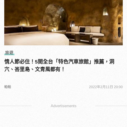
旅遊
情人節必住！5間全台「特色汽車旅館」推薦，洞
穴、峇里島、文青風都有！
帕帕
2022年2月11日 20:00
Advertisements