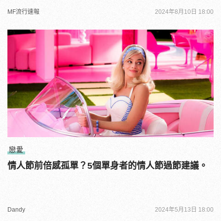
MF流行速報
2024年8月10日 18:00
戀愛
情人節前倍感孤單？5個單身者的情人節過節建議。
Dandy
2024年5月13日 18:00