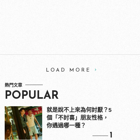
LOAD MORE
熱門文章
POPULAR
就是說不上來為何討厭？5
個「不討喜」朋友性格，
你遇過哪一種？
1