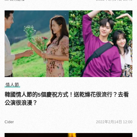
情人節
韓國情人節的5個慶祝方式！送乾燥花很流行？去看
公演很浪漫？
Cider
2022年2月14日 12:00