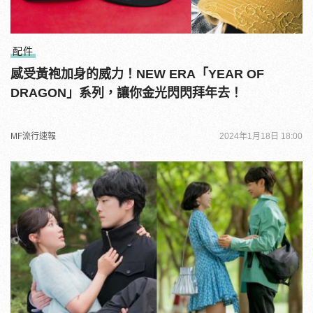
配件
感受黃袍加身的威力！NEW ERA「YEAR OF
DRAGON」系列，讓你金光閃閃拜年去！
MF流行速報
2024年1月18日 18:00