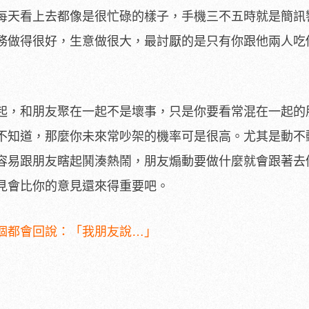
每天看上去都像是很忙碌的樣子，手機三不五時就是簡訊
務做得很好，生意做很大，最討厭的是只有你跟他兩人吃
起，和朋友聚在一起不是壞事，只是你要看常混在一起的
不知道，那麼你未來常吵架的機率可是很高。尤其是動不
容易跟朋友瞎起鬨湊熱鬧，朋友煽動要做什麼就會跟著去
見會比你的意見還來得重要吧。
個都會回說：「我朋友說…」