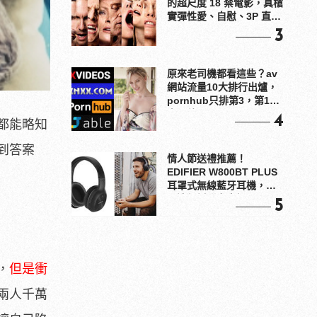
的超尺度 18 禁電影，真槍
實彈性愛、自慰、3P 直接
上！
3
原來老司機都看這些？av
網站流量10大排行出爐，
pornhub只排第3，第1名
竟是他？
4
都能略知
到答案
情人節送禮推薦！
EDIFIER W800BT PLUS
耳罩式無線藍牙耳機，在
耳邊傾訴甜言蜜語
5
，
但是衝
兩人千萬