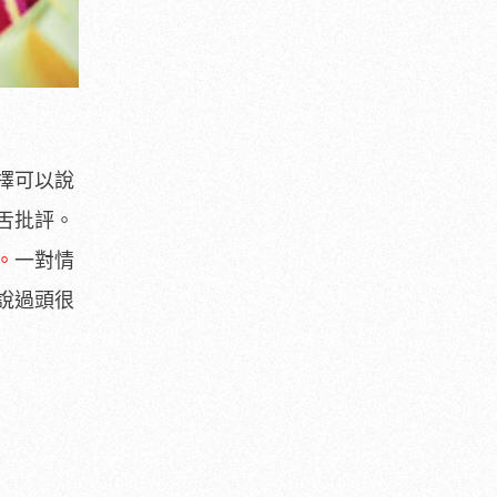
擇可以說
舌批評。
。
一對情
說過頭很