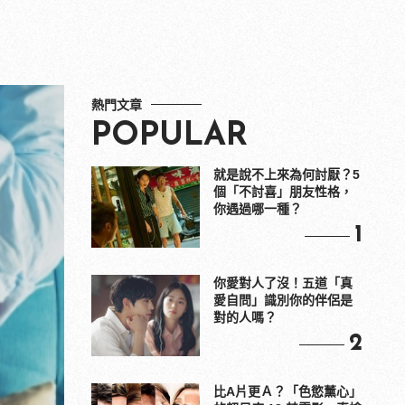
熱門文章
POPULAR
就是說不上來為何討厭？5
個「不討喜」朋友性格，
你遇過哪一種？
1
你愛對人了沒！五道「真
愛自問」識別你的伴侶是
對的人嗎？
2
比A片更Ａ？「色慾薰心」