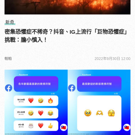
新奇
密集恐懼症不稀奇？抖音、IG上流行「巨物恐懼症」
挑戰：膽小慎入！
帕帕
2022年9月30日 12:00