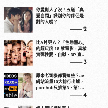
你愛對人了沒！五道「真
愛自問」識別你的伴侶是
對的人嗎？
2
比A片更Ａ？「色慾薰心」
的超尺度 18 禁電影，真槍
實彈性愛、自慰、3P 直接
上！
3
原來老司機都看這些？av
網站流量10大排行出爐，
pornhub只排第3，第1名
竟是他？
4