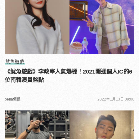
魷魚遊戲
《魷魚遊戲》李政宰人氣爆棚！2021開通個人IG的6
位南韓演員盤點
bella儂儂
2022年1月13日 09:00