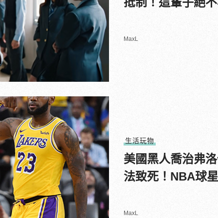
抵制！這輩子絕不
MaxL
生活玩物
美國黑人喬治弗洛
法致死！NBA球
MaxL