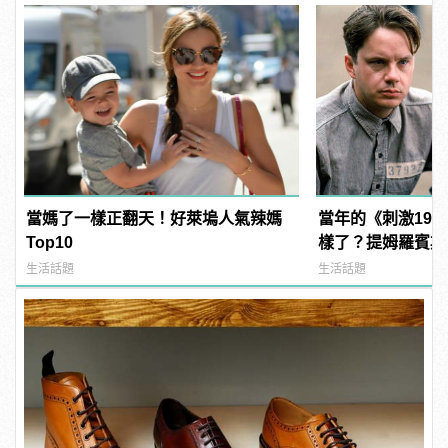
當媽了一樣正翻天！好萊塢人氣辣媽
當年的《刺激199
Top10
樣了？提姆羅賓斯
驚：快認不出來！
生活話題
生活話題