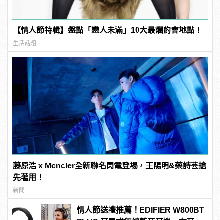
【情人節特輯】盤點「戀人未滿」10大最爛約會地點！
生活話題
藤原浩 x Moncler全新聯名閃電登場，王陽明&蔡詩芸搶
先著用！
新聞
情人節送禮推薦！EDIFIER W800BT