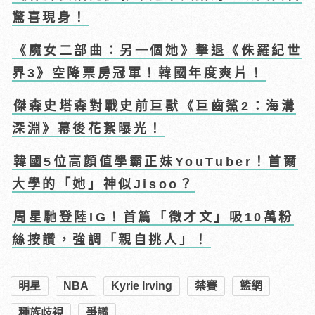
驚喜現身！
《魔女二部曲：另一個她》擊退《侏羅紀世
界3》空降票房冠軍！韓國年度爽片！
傑森史塔森對戰史前巨獸《巨齒鯊2：海溝
深淵》幕後花絮曝光！
韓國5位高顏值學霸正妹YouTuber！首爾
大學的「她」神似Jisoo？
周星馳登陸IG！首篇「徵才文」吸10萬粉
絲按讚，強調「親自挑人」！
明星
NBA
Kyrie Irving
禁賽
籃網
種族歧視
爭議