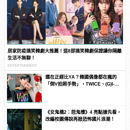
居家防疫搞笑韓劇大推薦！這8部搞笑韓劇保證讓你隔離
生活不無聊！
ENTERTAINMENT
還在正經比YA？韓國偶像都在瘋的
「倒V拍照手勢」，TWICE、(G)I-
DLE 成員賣萌無極限！
《女鬼橋2：怨鬼樓》4 亮點搶先看，
改編校園傳說再掀恐怖國片浪潮！