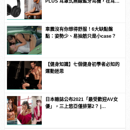
PLUS 耳罩式無線藍牙耳機，在耳邊
傾訴甜言蜜語
車震沒有你想得舒服！6大缺點盤
點：姿勢少、易抽筋只是小case？
【健身知識】七個健身初學者必知的
運動迷思
日本雜誌公布2021「最受歡迎AV女
優」，三上悠亞僅排第2？ |
manfashion這樣變型男