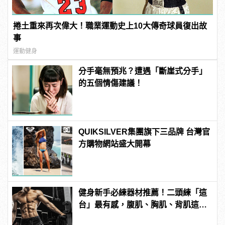
捲土重來再次偉大！職業運動史上10大傳奇球員復出故
事
運動健身
分手毫無預兆？遭遇「斷崖式分手」
的五個情傷建議！
QUIKSILVER集團旗下三品牌 台灣官
方購物網站盛大開幕
健身新手必練器材推薦！二頭練「這
台」最有感，腹肌、胸肌、背肌這樣
練！