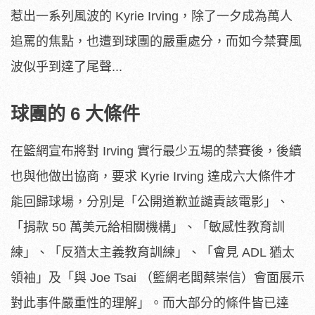
惹出一系列風波的 Kyrie Irving，除了一夕成為萬人
追罵的焦點，也遭到球團的嚴重處分，而如今禁賽風
波似乎到達了尾聲...
球團的 6 大條件
在籃網宣布將對 Irving 實行最少五場的禁賽後，後續
也與他做出協商，要求 Kyrie Irving 達成六大條件才
能回歸球場，分別是「公開道歉並譴責該電影」、
「捐款 50 萬美元給相關機構」、「敏感性教育訓
練」、「反猶太主義教育訓練」、「會見 ADL 猶太
領袖」及「與 Joe Tsai （籃網老闆蔡崇信）會面展示
對此事件嚴重性的理解」。而大部分的條件皆已達