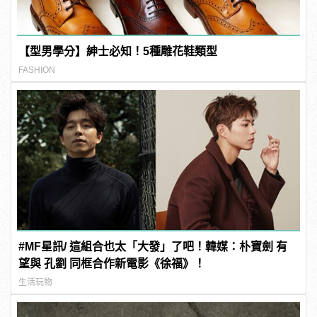
【型男學分】紳士必知！5種雕花鞋類型
FASHION
#MF星訊/ 這組合也太「大發」了吧！韓媒：朴寶劍 有
望與 孔劉 同框合作新電影《徐福》！
生活玩物