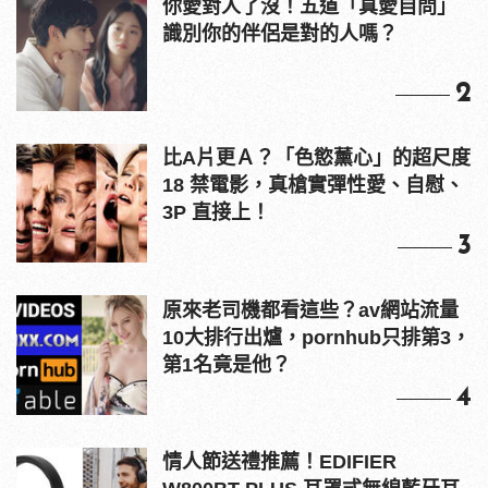
你愛對人了沒！五道「真愛自問」
識別你的伴侶是對的人嗎？
2
比A片更Ａ？「色慾薰心」的超尺度
18 禁電影，真槍實彈性愛、自慰、
3P 直接上！
3
原來老司機都看這些？av網站流量
10大排行出爐，pornhub只排第3，
第1名竟是他？
4
情人節送禮推薦！EDIFIER