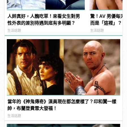
人帥真好，人醜吃草！來看女生對男
驚！AV 男優每
性外表的差別待遇到底有多明顯？
而是「這裡」？ | m
型男
生活話題
生活話題
當年的《神鬼傳奇》演員現在都怎麼樣了？印和闐一樣
帥，布蘭登費雪大發福！
生活話題