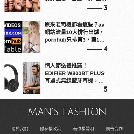
上！
3
原來老司機都看這些？av
網站流量10大排行出爐，
pornhub只排第3，第1名
竟是他？
4
情人節送禮推薦！
EDIFIER W800BT PLUS
耳罩式無線藍牙耳機，在
耳邊傾訴甜言蜜語
5
關於我們
隱私權政策
著作權聲明
廣告合作