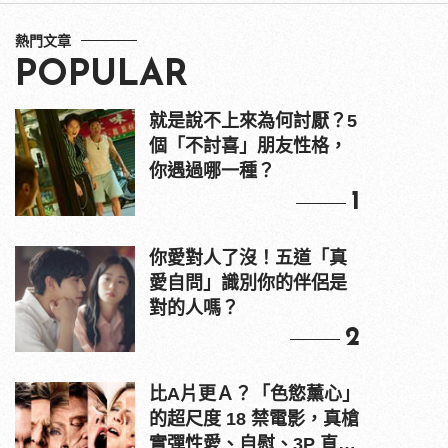
熱門文章
POPULAR
就是說不上來為何討厭？5
個「不討喜」朋友性格，
你遇過哪一種？
1
你愛對人了沒！五道「真
愛自問」識別你的伴侶是
對的人嗎？
2
比A片更Ａ？「色慾薰心」
的超尺度 18 禁電影，真槍
實彈性愛、自慰、3P 直接