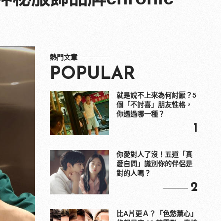
熱門文章
POPULAR
就是說不上來為何討厭？5
個「不討喜」朋友性格，
你遇過哪一種？
1
你愛對人了沒！五道「真
愛自問」識別你的伴侶是
對的人嗎？
2
比A片更Ａ？「色慾薰心」