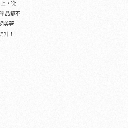
至上，從
個單品都不
網美著
提升！