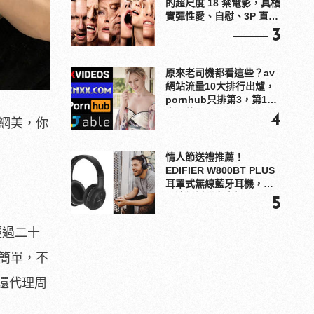
的超尺度 18 禁電影，真槍
實彈性愛、自慰、3P 直接
上！
3
原來老司機都看這些？av
網站流量10大排行出爐，
pornhub只排第3，第1名
竟是他？
4
網美，你
情人節送禮推薦！
EDIFIER W800BT PLUS
耳罩式無線藍牙耳機，在
耳邊傾訴甜言蜜語
5
經過二十
不簡單，不
還代理周