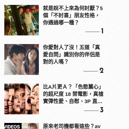
就是說不上來為何討厭？5
個「不討喜」朋友性格，
你遇過哪一種？
1
你愛對人了沒！五道「真
愛自問」識別你的伴侶是
對的人嗎？
2
比A片更Ａ？「色慾薰心」
的超尺度 18 禁電影，真槍
實彈性愛、自慰、3P 直接
上！
3
原來老司機都看這些？av