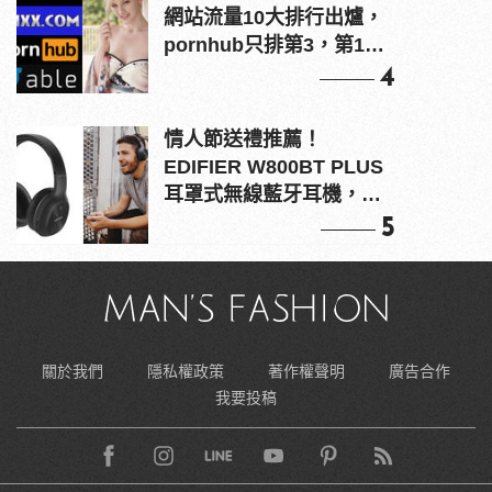
網站流量10大排行出爐，
pornhub只排第3，第1名
竟是他？
4
情人節送禮推薦！
EDIFIER W800BT PLUS
耳罩式無線藍牙耳機，在
耳邊傾訴甜言蜜語
5
關於我們
隱私權政策
著作權聲明
廣告合作
我要投稿