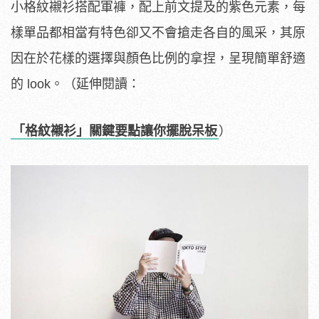
小格紋襯衫搭配軍褲，配上前文提及的紫色元素，每
樣單品都相當有特色卻又不會搶走各自的風采，其原
因在於花樣的選擇與顏色比例的拿捏，呈現簡單舒適
的 look。（延伸閱讀：
「格紋襯衫」關鍵要點讓你擺脫呆板
）