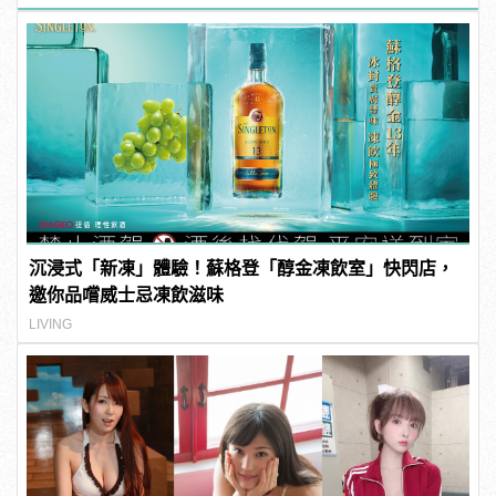
沉浸式「新凍」體驗！蘇格登「醇金凍飲室」快閃店，
邀你品嚐威士忌凍飲滋味
LIVING