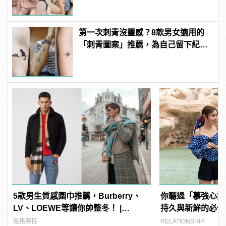
連結！ | manfashion這樣變型男
第一次刺青沒靈感？8款男女適用的
「刺青圖案」推薦，為自己留下紀
念！ | manfashion這樣變型男
5款男生質感圍巾推薦，Burberry、
你聽過「慕強心態
LV、LOEWE等讓你帥整冬！ |
持久與新鮮的必備
manfashion這樣變型男
風格穿搭
RELATIONSHIP