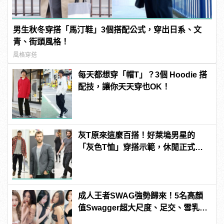
男生秋冬穿搭「馬汀鞋」3個搭配公式，穿出日系、文
青、街頭風格！
風格穿搭
每天都想穿「帽T」？3個 Hoodie 搭
配技，讓你天天穿也OK！
灰T原來這麼百搭！好萊塢男星的
「灰色T恤」穿搭示範，休閒正式一
件包辦 | manfashion這樣變型男
成人王者SWAG強勢歸來！5名高顏
值Swagger超大尺度、足交、雪乳、
粉紅海鮮通通有，親自教你人與人的