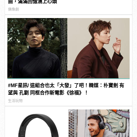
曲，滿滿回憶湧上心頭
偶像劇
#MF星訊/ 這組合也太「大發」了吧！韓媒：朴寶劍 有
望與 孔劉 同框合作新電影《徐福》！
生活玩物