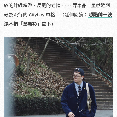
紋的針織領帶、反戴的老帽 ⋯⋯ 等單品，呈獻近期
最為流行的 Cityboy 風格。（延伸閱讀：
想酷帥一波
還不把「黑襯衫」拿下
）