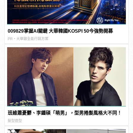
009829掌握AI關鍵 大華韓國KOSPI 50今強勢開募
PR・大華銀全能行銷方案
班維蕭憂鬱、李鍾碩「萌男」，型男捲髮風格大不同！
髮型造型