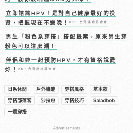
立即諮詢HPV！是對自己健康最好的投
資，把握現在不嫌晚！
PR・台灣癌症基金會
男生「粉色系穿搭」搭配提案，原來男生穿
粉色可以這麼潮！
伴侶和妳一起預防HPV，才有資格說愛
妳！
PR・台灣癌症基金會
日系休閒
戶外機能
穿搭風格
基本款
穿搭部落客
沙拉包
穿搭技巧
Saladbob
一週穿搭
Advertisements