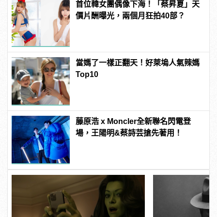
首位韓女團偶像下海！「蔡昇夏」天
價片酬曝光，兩個月狂拍40部？
當媽了一樣正翻天！好萊塢人氣辣媽
Top10
藤原浩 x Moncler全新聯名閃電登
場，王陽明&蔡詩芸搶先著用！