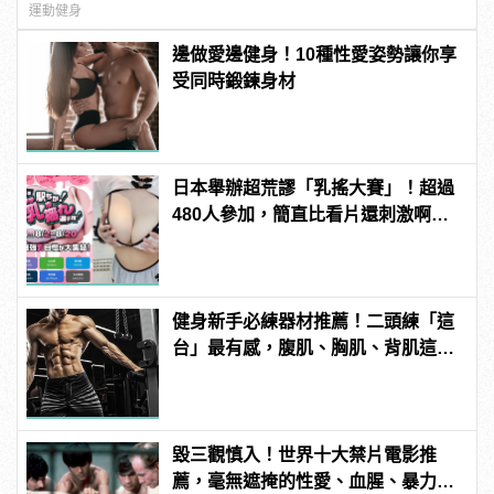
運動健身
邊做愛邊健身！10種性愛姿勢讓你享
受同時鍛鍊身材
日本舉辦超荒謬「乳搖大賽」！超過
480人參加，簡直比看片還刺激啊！ |
manfashion這樣變型男
健身新手必練器材推薦！二頭練「這
台」最有感，腹肌、胸肌、背肌這樣
練！
毀三觀慎入！世界十大禁片電影推
薦，毫無遮掩的性愛、血腥、暴力、