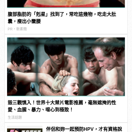
腹部脂肪的「剋星」找到了，常吃這幾物，吃走大肚
囊，瘦出小蠻腰
PR・新素簡
毀三觀慎入！世界十大禁片電影推薦，毫無遮掩的性
愛、血腥、暴力、噁心到極致！
生活話題
伴侶和妳一起預防HPV，才有資格說