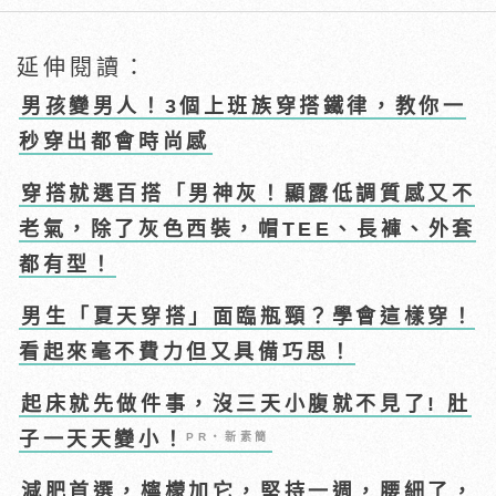
延伸閱讀：
男孩變男人！3個上班族穿搭鐵律，教你一
秒穿出都會時尚感
穿搭就選百搭「男神灰！顯露低調質感又不
老氣，除了灰色西裝，帽TEE、長褲、外套
都有型！
男生「夏天穿搭」面臨瓶頸？學會這樣穿！
看起來毫不費力但又具備巧思！
起床就先做件事，沒三天小腹就不見了! 肚
子一天天變小！
PR・新素簡
減肥首選，檸檬加它，堅持一週，腰細了，