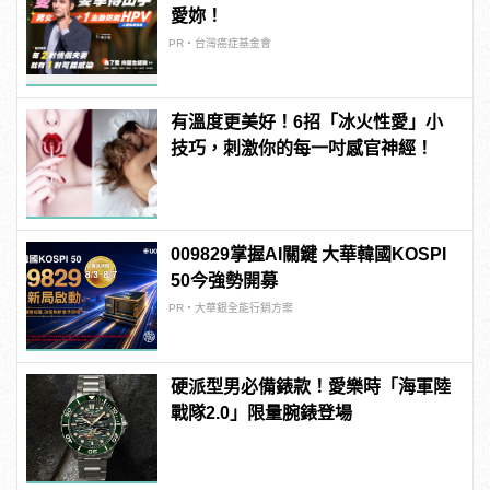
愛妳！
PR・台灣癌症基金會
有溫度更美好！6招「冰火性愛」小
技巧，刺激你的每一吋感官神經！
009829掌握AI關鍵 大華韓國KOSPI
50今強勢開募
PR・大華銀全能行銷方案
硬派型男必備錶款！愛樂時「海軍陸
戰隊2.0」限量腕錶登場