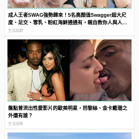
成人王者SWAG強勢歸來！5名高顏值Swagger超大尺
度、足交、雪乳、粉紅海鮮通通有，親自教你人與人的
連結！ | manfashion這樣變型男
生活話題
盤點曾流出性愛影片的歐美明星，芭黎絲、金卡戴珊之
外還有誰？
生活話題