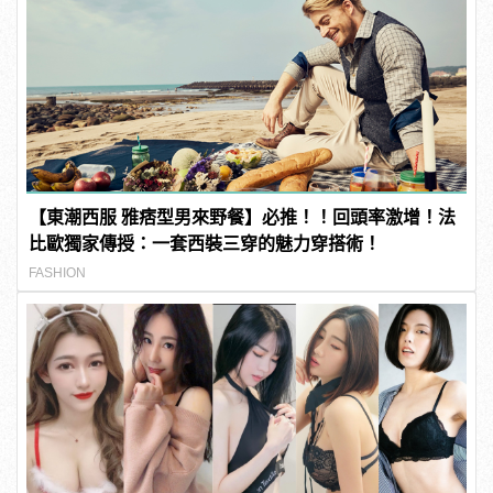
【東潮西服 雅痞型男來野餐】必推！！回頭率激增！法
比歐獨家傳授：一套西裝三穿的魅力穿搭術！
FASHION