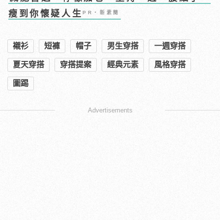
瘦到你懷疑人生
PR・新素簡
襯衫
短褲
帽子
男生穿搭
一週穿搭
夏天穿搭
穿搭提案
經典元素
風格穿搭
圖踢
Advertisements