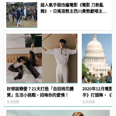
超人氣手遊改編電影《電影 刀劍亂
舞》，日搖滾教主西川貴教獻唱主題
曲「UNBROKEN」
好想談戀愛？21天打造「自招桃花體
2020年12月電
質」生活小挑戰，招喚你的愛情！
手》打頭陣，《神力
受期待！
生活話題
生活話題