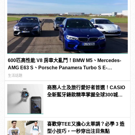
600匹高性能 V8 房車大亂鬥！BMW M5、Mercedes-
AMG E63 S、Porsche Panamera Turbo S E-
Hybrid、Cadillac CTS-V「0-300km/h」加速對決
生活話題
商務人士及旅行愛好者首選！CASIO
全新藍牙錶款精準掌握全球300城市
時間
喜歡穿TEE又擔心太單調？必學 3 造
型小技巧，一秒穿出注目焦點