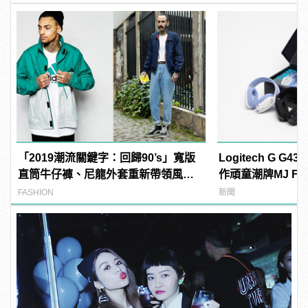
「2019潮流關鍵字：回歸90’s」寬版
Logitech G G
直筒牛仔褲、尼龍外套重新帶領風
作頑童潮牌MJ Fre
潮！
manfashion這
FASHION
新聞