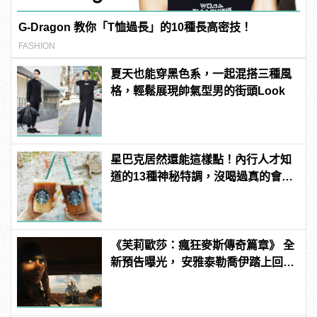
G-Dragon 教你「T恤過長」的10種長高密技！
FASHION
夏天也能穿黑色系，一起混搭三種風
格，輕鬆展現帥氣型男的街頭Look
星巴克居然還能這樣點！內行人才知
道的13種神秘特調，沒喝過真的會後
悔
《芙莉歐莎：瘋狂麥斯傳奇篇章》 全
新預告曝光， 安雅泰勒喬伊踏上回家
的征途