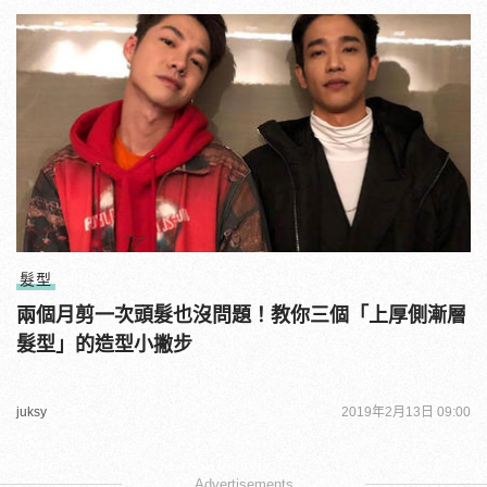
髮型
兩個月剪一次頭髮也沒問題！教你三個「上厚側漸層
髮型」的造型小撇步
juksy
2019年2月13日 09:00
Advertisements