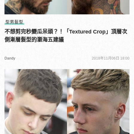
型男髮型
不想剪完秒變瓜呆頭？！「Textured Crop」頂層次
側漸層髮型的瀏海五建議
Dandy
2018年11月06日 18:00